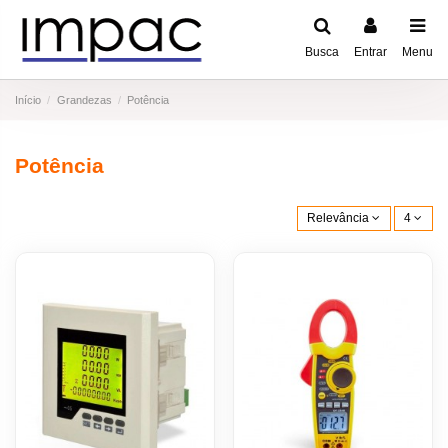
Busca
Entrar
Menu
Início
Grandezas
Potência
Potência
Relevância
4