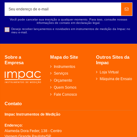
Você pode cancelar sua inscrição a qualquer momento. Para isso, consulte nossas
informações de contato em declaração legal.
Desejo receber lançamentos e novidades em instrumentos de medição da Impac no
meu e-mail.
Sobre a
Mapa do Site
Outros Sites da
Empresa
Impac
Instrumentos
Loja Virtual
Serviços
Máquina de Ensaio
Orçamento
Quem Somos
Fale Conosco
Contato
Impac Instrumentos de Medição
Endereço:
Alameda Dora Feder, 138 - Centro
Vargem Grande Paulista/SP