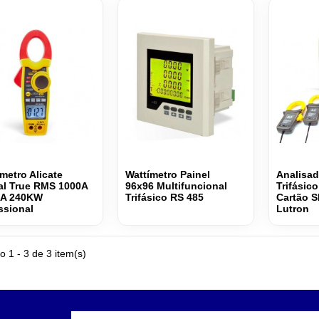
metro Alicate
Wattímetro Painel
Analisad
tal True RMS 1000A
96x96 Multifuncional
Trifásic
A 240KW
Trifásico RS 485
Cartão 
ssional
Lutron
o 1 - 3 de 3 item(s)