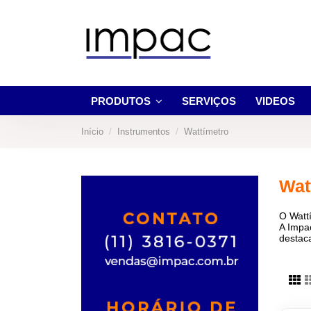
PRODUTOS
SERVIÇOS
VIDEOS
Início
Instrumentos
Wattímetro
Wat
O Wattí
A Impa
destac