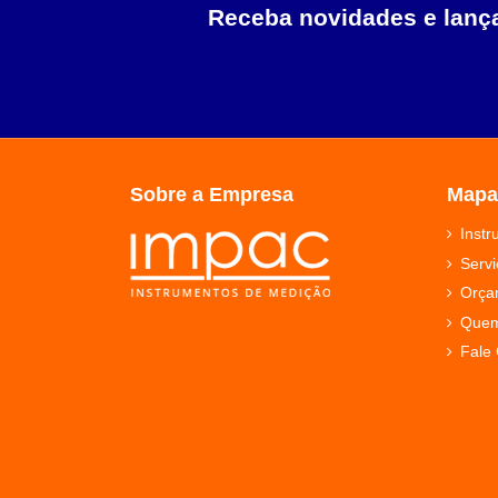
Receba novidades e lan
Sobre a Empresa
Mapa
Inst
Servi
Orça
Que
Fale