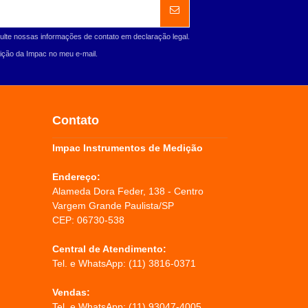
ulte nossas informações de contato em declaração legal.
ção da Impac no meu e-mail.
Contato
Impac Instrumentos de Medição
Endereço:
Alameda Dora Feder, 138 - Centro
Vargem Grande Paulista/SP
CEP: 06730-538
Central de Atendimento:
Tel. e WhatsApp:
(11) 3816-0371
Vendas:
Tel. e WhatsApp:
(11) 93047-4005