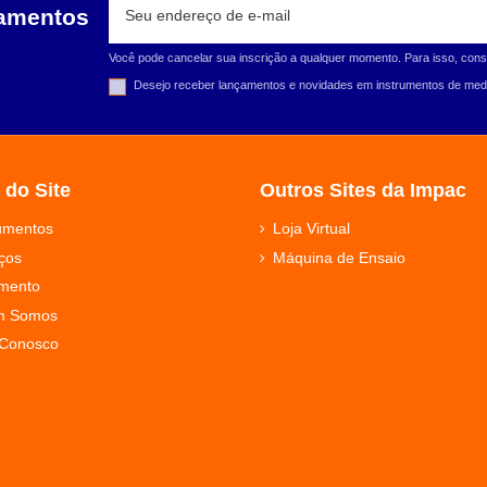
çamentos
Você pode cancelar sua inscrição a qualquer momento. Para isso, cons
Desejo receber lançamentos e novidades em instrumentos de medi
 do Site
Outros Sites da Impac
rumentos
Loja Virtual
ços
Máquina de Ensaio
mento
m Somos
 Conosco