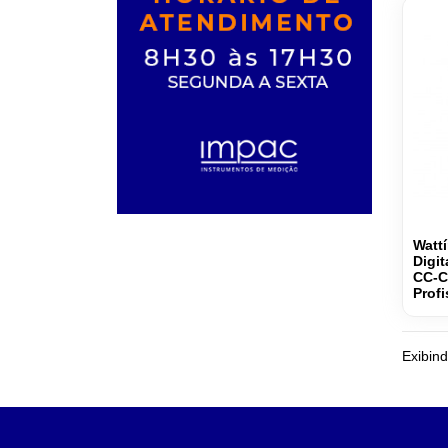
Wattí
Digi
CC-C
Profi
Exibind