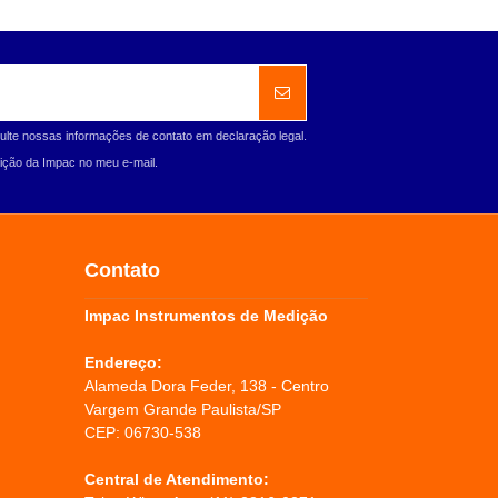
ulte nossas informações de contato em declaração legal.
ção da Impac no meu e-mail.
Contato
Impac Instrumentos de Medição
Endereço:
Alameda Dora Feder, 138 - Centro
Vargem Grande Paulista/SP
CEP: 06730-538
Central de Atendimento: