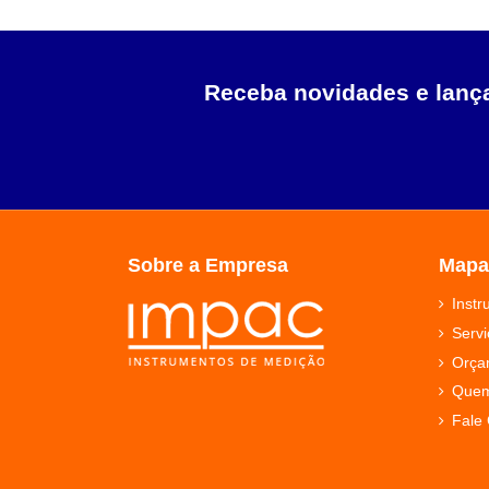
Receba novidades e lan
Sobre a Empresa
Mapa
Inst
Servi
Orça
Que
Fale