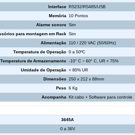
Interface
RS232/RS485/USB
Memória
10 Pontos
Alarme sonoro
Sim
ssórios para montagem em Rack
Sim
Alimentação
110 / 220 VAC (50/60Hz)
Temperatura de Operação
0 a 50ºC
Temperatura de Armazenamento
-10° C ~ 60° C, UR < 75%
Umidade de Operação
< 80% UR
Dimensões
250 x 212 x 88mm
Peso
6 Kg
Acompanha
Kit cabo + Software para controle
Especificação
3645A
0 a 36V