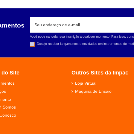
çamentos
Você pode cancelar sua inscrição a qualquer momento. Para isso, cons
Desejo receber lançamentos e novidades em instrumentos de medi
 do Site
Outros Sites da Impac
rumentos
Loja Virtual
ços
Máquina de Ensaio
mento
m Somos
 Conosco