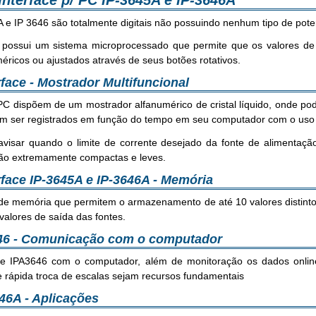
Interface p/ PC IP-3645A e IP-3646A
 e IP 3646 são totalmente digitais não possuindo nenhum tipo de pote
 possui um sistema microprocessado que permite que os valores de
ricos ou ajustados através de seus botões rotativos.
face - Mostrador Multifuncional
C dispõem de um mostrador alfanumérico de cristal líquido, onde po
dem ser registrados em função do tempo em seu computador com o uso
visar quando o limite de corrente desejado da fonte de alimentaçã
são extremamente compactas e leves.
rface IP-3645A e IP-3646A - Memória
de memória que permitem o armazenamento de até 10 valores distintos
alores de saída das fontes.
3646 - Comunicação com o computador
 e IPA3646 com o computador, além de monitoração os dados onlin
e rápida troca de escalas sejam recursos fundamentais
46A - Aplicações