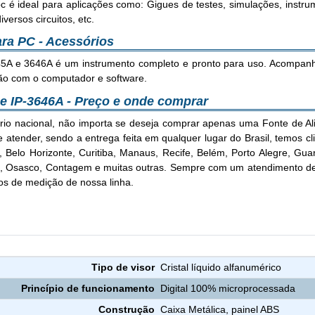
é ideal para aplicações como: Gigues de testes, simulações, instrum
versos circuitos, etc.
ara PC - Acessórios
5A e 3646A é um instrumento completo e pronto para uso. Acompanh
ção com o computador e software.
 e IP-3646A - Preço e onde comprar
io nacional, não importa se deseja comprar apenas uma Fonte de Ali
tender, sendo a entrega feita em qualquer lugar do Brasil, temos cli
za, Belo Horizonte, Curitiba, Manaus, Recife, Belém, Porto Alegre, G
Osasco, Contagem e muitas outras. Sempre com um atendimento de q
os de medição de nossa linha.
Fonte de Alimentação com Interface p/ PC IP-3645A e IP-3646A
Tipo de visor
Cristal líquido alfanumérico
Princípio de funcionamento
Digital 100% microprocessada
Construção
Caixa Metálica, painel ABS