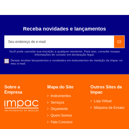
Receba novidades e lançamentos
Você pode cancelar sua inscrição a qualquer momento. Para isso, consulte nossas
informações de contato em declaração legal.
Desejo receber lançamentos e novidades em instrumentos de medição da Impac no
meu e-mail.
Sobre a
Mapa do Site
Outros Sites da
Empresa
Impac
Instrumentos
Loja Virtual
Serviços
Máquina de Ensaio
Orçamento
Quem Somos
Fale Conosco