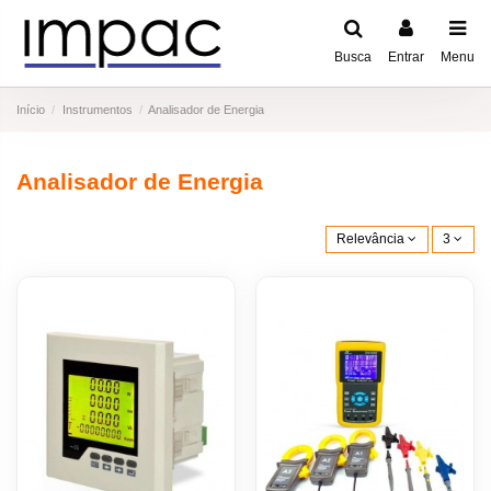
Busca
Entrar
Menu
Início
Instrumentos
Analisador de Energia
Analisador de Energia
Relevância
3