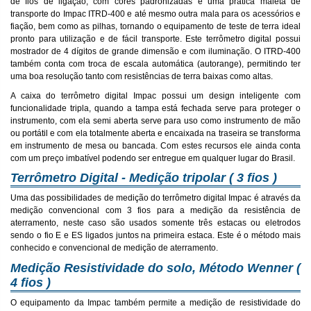
de fios de ligação, com cores padronizadas e uma prática maleta de
transporte do Impac ITRD-400 e até mesmo outra mala para os acessórios e
fiação, bem como as pilhas, tornando o equipamento de teste de terra ideal
pronto para utilização e de fácil transporte. Este terrômetro digital possui
mostrador de 4 dígitos de grande dimensão e com iluminação. O ITRD-400
também conta com troca de escala automática (autorange), permitindo ter
uma boa resolução tanto com resistências de terra baixas como altas.
A caixa do terrômetro digital Impac possui um design inteligente com
funcionalidade tripla, quando a tampa está fechada serve para proteger o
instrumento, com ela semi aberta serve para uso como instrumento de mão
ou portátil e com ela totalmente aberta e encaixada na traseira se transforma
em instrumento de mesa ou bancada. Com estes recursos ele ainda conta
com um preço imbatível podendo ser entregue em qualquer lugar do Brasil.
Terrômetro Digital - Medição tripolar ( 3 fios )
Uma das possibilidades de medição do terrômetro digital Impac é através da
medição convencional com 3 fios para a medição da resistência de
aterramento, neste caso são usados somente três estacas ou eletrodos
sendo o fio E e ES ligados juntos na primeira estaca. Este é o método mais
conhecido e convencional de medição de aterramento.
Medição Resistividade do solo, Método Wenner (
4 fios )
O equipamento da Impac também permite a medição de resistividade do