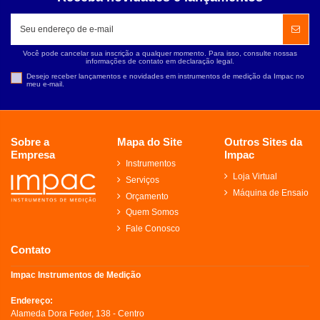
Você pode cancelar sua inscrição a qualquer momento. Para isso, consulte nossas
informações de contato em declaração legal.
Desejo receber lançamentos e novidades em instrumentos de medição da Impac no
meu e-mail.
Sobre a
Mapa do Site
Outros Sites da
Empresa
Impac
Instrumentos
Loja Virtual
Serviços
Máquina de Ensaio
Orçamento
Quem Somos
Fale Conosco
Contato
Impac Instrumentos de Medição
Endereço:
Alameda Dora Feder, 138 - Centro