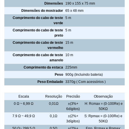
Dimensões
190 x 155 x 75 mm
Dimensões do mostrador
65 x 48 mm
Comprimento do cabo de teste
5 m
verde
Comprimento do cabo de teste
5 m
preto
Comprimento do cabo de teste
15 m
vermelho
Comprimento do cabo de teste
10 m
amarelo
Comprimento da estaca
225mm
Peso
900g (Incluindo bateria)
Peso Embalado
3370g ( Com acessórios )
Resistência do Aterramento
Escala
Resolução
Precisão
Observação
0 Ω ~ 6,99 Ω
0,01Ω
±(3%+
H: Rcmax = (0-100Re) e
6dígitos)
50KΩ
7.9 Ω ~ 49,9 Ω
0,1Ω
±(2%+
S: Rpmax = (0-100Re) e
3dígitos)
50KΩ
50 Ω~ 299,5 Ω
0,5Ω
±(2%+
Erro Rcmax e Rpmax: