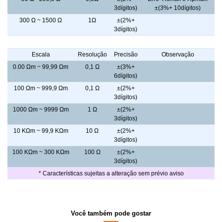
3dígitos)
±(3%+ 10dígitos)
300 Ω ~ 1500 Ω
1Ω
±(2%+
3dígitos)
Resistividade do Solo
Escala
Resolução
Precisão
Observação
0.00 Ωm ~ 99,99 Ωm
0,1 Ω
±(3%+
6dígitos)
100 Ωm ~ 999,9 Ωm
0,1 Ω
±(2%+
3dígitos)
1000 Ωm ~ 9999 Ωm
1 Ω
±(2%+
3dígitos)
10 KΩm ~ 99,9 KΩm
10 Ω
±(2%+
3dígitos)
100 KΩm ~ 300 KΩm
100 Ω
±(2%+
3dígitos)
* Características sujeitas a alteração sem prévio aviso
Você também pode gostar