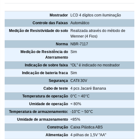
Características Terrômetro digital 4 Fios ITRD-400
Mostrador
LCD 4 dígitos com iluminação
Controle das Faixas
Automático
Medição de Resistividade do solo
Realizada através do método de
Wenner (4 Fios)
Norma
NBR-7117
Medição de Resistência do
Sim
Aterramento
Indicação de sobre faixa
“OL” é indicado no mostrador
Indicação de bateria fraca
Sim
Segurança
CATII 30V
Cabo de teste
4 pcs Jacaré Banana
Temperatura de operação
0°C ~ 40°C
Umidade de operação
< 80%
Temperatura de armazenamento:
-10°C ~ 50°C
Umidade de armazenamento
<85%
Construção
Caixa Plástica ABS
Alimentação
4 pilhas de 1,5V "AA"