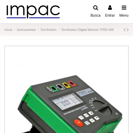
Busca
Entrar
Menu
Início
Instrumentos
Terrômetro
Terrômetro Digital Wenner ITRD 400