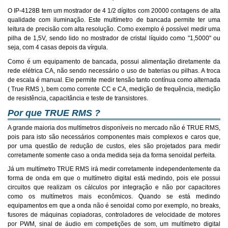
O IP-4128B tem um mostrador de 4 1/2 dígitos com 20000 contagens de alta
qualidade com iluminação. Este multímetro de bancada permite ter uma
leitura de precisão com alta resolução. Como exemplo é possível medir uma
pilha de 1,5V, sendo lido no mostrador de cristal líquido como "1,5000" ou
seja, com 4 casas depois da vírgula.
Como é um equipamento de bancada, possui alimentação diretamente da
rede elétrica CA, não sendo necessário o uso de baterias ou pilhas. A troca
de escala é manual. Ele permite medir tensão tanto contínua como alternada
( True RMS ), bem como corrente CC e CA, medição de frequência, medição
de resistência, capacitância e teste de transistores.
Por que TRUE RMS ?
A grande maioria dos multímetros disponíveis no mercado não é TRUE RMS,
pois para isto são necessários componentes mais complexos e caros que,
por uma questão de redução de custos, eles são projetados para medir
corretamente somente caso a onda medida seja da forma senoidal perfeita.
Já um multímetro TRUE RMS irá medir corretamente independentemente da
forma de onda em que o multímetro digital está medindo, pois ele possui
circuitos que realizam os cálculos por integração e não por capacitores
como os multímetros mais econômicos. Quando se está medindo
equipamentos em que a onda não é senoidal como por exemplo, no breaks,
fusores de máquinas copiadoras, controladores de velocidade de motores
por PWM, sinal de áudio em competições de som, um multímetro digital