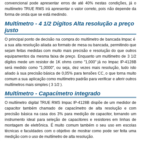
convencional pode apresentar erros de até 40% nestas condições, já o
multímetro TRUE RMS irá apresentar o valor correto, pois não depende da
forma de onda que se está medindo.
Multímetro - 4 1/2 Dígitos Alta resolução a preço
justo
O principal ponto de decisão na compra do multímetro de bancada Impac é
a sua alta resolução aliada ao formato de mesa ou bancada, permitindo que
sejam feitas medidas com muito mais precisão e resolução do que outros
equipamentos da mesma faixa de preço. Enquanto um multímetro de 3 1/2
dígitos mede um resistor de 1K ohms como "1,000" já no Impac IP-4128B
será medido como "1,0000", ou seja, dez vezes mais resolução, tudo isto
aliado à sua precisão básica de 0,05% para tensões CC, o que torna muito
comum a sua aplicação como multímetro padrão para verificar e aferir outros
multímetros mais simples ( 3 1/2 ).
Multímetro - Capacímetro integrado
O multímetro digital TRUE RMS Impac IP-4128B dispõe de um medidor de
capacitor também chamado de capacímetro de alta resolução e com
precisão básica na casa dos 3% para medição de capacitor, tornando um
instrumento ideal para seleção de capacitores e resistores em linhas de
montagem de eletrônica. É muito comum também o seu uso em escolas
técnicas e faculdades com o objetivo de mostrar como pode ser feita uma
medição com o uso de multímetro de alta resolução.