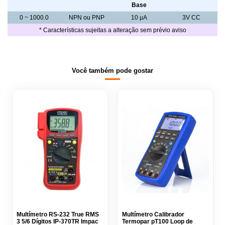
Base
0 ~ 1000.0
NPN ou PNP
10 μA
3V CC
* Características sujeitas a alteração sem prévio aviso
Você também pode gostar
Multímetro RS-232 True RMS
Multímetro Calibrador
3 5/6 Dígitos IP-370TR Impac
Termopar pT100 Loop de