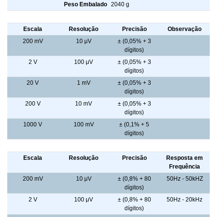
Peso Embalado
2040 g
Tensão CC
Escala
Resolução
Precisão
Observação
200 mV
10 μV
± (0,05% + 3
dígitos)
2 V
100 μV
± (0,05% + 3
dígitos)
20 V
1 mV
± (0,05% + 3
dígitos)
200 V
10 mV
± (0,05% + 3
dígitos)
1000 V
100 mV
± (0,1% + 5
dígitos)
Tensão CA ( True RMS )
Escala
Resolução
Precisão
Resposta em
Frequência
200 mV
10 μV
± (0,8% + 80
50Hz - 50kHZ
dígitos)
2 V
100 μV
± (0,8% + 80
50Hz - 20kHz
dígitos)