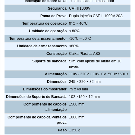
Indicação de sobre faixa
"1” é indicado no mostrador
Segurança
CAT II 1000V
Ponta de Prova
Dupla injeção CAT III 1000V 20A
Temperatura de operação
0°C ~ 40°C
Umidade de operação
< 80%
Temperatura de armazenamento:
-10°C ~ 50°C
Umidade de armazenamento
<80%
Construção
Caixa Plástica ABS
Suporte de bancada
Sim, com ajuste de altura em 10
níveis
Alimentação
110V / 220V ± 10% CA 50Hz / 60Hz
Dimensões
245 × 220 × 82 mm
Dimensões do mostrador
79 x 49 mm
Dimensões do Suporte de Bancada
102 ×150 × 12 mm
Comprimento do cabo de
1500 mm
alimentação
Comprimento do cabo da Ponta de
1000 mm
prova
Peso
1350 g