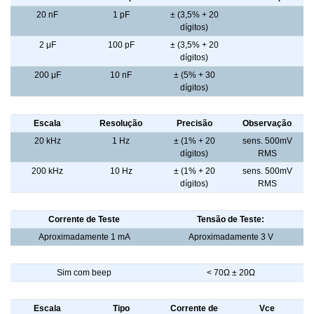
20 nF
1 pF
± (3,5% + 20
dígitos)
2 μF
100 pF
± (3,5% + 20
dígitos)
200 μF
10 nF
± (5% + 30
dígitos)
Frequência
Escala
Resolução
Precisão
Observação
20 kHz
1 Hz
± (1% + 20
sens. 500mV
dígitos)
RMS
200 kHz
10 Hz
± (1% + 20
sens. 500mV
dígitos)
RMS
Teste de Diodo
Corrente de Teste
Tensão de Teste:
Aproximadamente 1 mA
Aproximadamente 3 V
Continuidade
Sim com beep
< 70Ω ± 20Ω
hFE de Transistor
Escala
Tipo
Corrente de
Vce