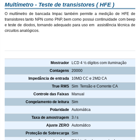
Multímetro - Teste de transistores ( HFE )
O multímetro de bancada Impac também permite a medição de HFE de
transistores tanto NPN como PNP, bem como possui continuidade com beep
e teste de diodos, tornando adequado para uso em assistência técnica de
circuitos analógicos.
Características Multímetro de Bancada True RMS 4 1/2 Impac IP-4128B
Mostrador
LCD 4 ½ dígitos com iluminação
Contagens
20000
Impedância de entrada
10MΩ CC e 2MΩ CA
True RMS
Sim Tensão e Corrente CA
Controle das Faixas
Manual
Congelamento de leitura
Sim
Polaridade
Automática
Taxa de amostragem
3 / s
Ajuste ZERO
Automático
Proteção de Sobrecarga
Sim