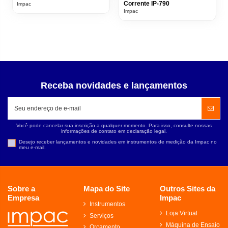
Corrente IP-790
Impac
Impac
Receba novidades e lançamentos
Você pode cancelar sua inscrição a qualquer momento. Para isso, consulte nossas
informações de contato em declaração legal.
Desejo receber lançamentos e novidades em instrumentos de medição da Impac no
meu e-mail.
Sobre a
Mapa do Site
Outros Sites da
Empresa
Impac
Instrumentos
Loja Virtual
Serviços
Máquina de Ensaio
Orçamento