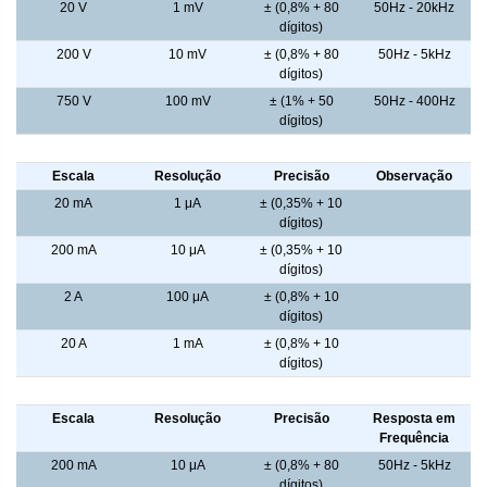
20 V
1 mV
± (0,8% + 80
50Hz - 20kHz
dígitos)
200 V
10 mV
± (0,8% + 80
50Hz - 5kHz
dígitos)
750 V
100 mV
± (1% + 50
50Hz - 400Hz
dígitos)
Corrente CC
Escala
Resolução
Precisão
Observação
20 mA
1 μA
± (0,35% + 10
dígitos)
200 mA
10 μA
± (0,35% + 10
dígitos)
2 A
100 μA
± (0,8% + 10
dígitos)
20 A
1 mA
± (0,8% + 10
dígitos)
Corrente CA ( True RMS )
Escala
Resolução
Precisão
Resposta em
Frequência
200 mA
10 μA
± (0,8% + 80
50Hz - 5kHz
dígitos)