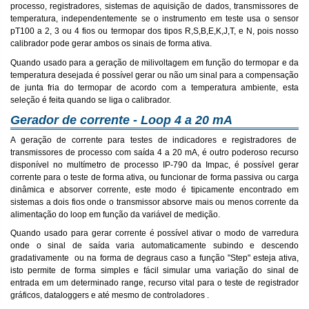
processo, registradores, sistemas de aquisição de dados, transmissores de
temperatura, independentemente se o instrumento em teste usa o sensor
pT100 a 2, 3 ou 4 fios ou termopar dos tipos R,S,B,E,K,J,T, e N, pois nosso
calibrador pode gerar ambos os sinais de forma ativa.
Quando usado para a geração de milivoltagem em função do termopar e da
temperatura desejada é possível gerar ou não um sinal para a compensação
de junta fria do termopar de acordo com a temperatura ambiente, esta
seleção é feita quando se liga o calibrador.
Gerador de corrente - Loop 4 a 20 mA
A geração de corrente para testes de indicadores e registradores de
transmissores de processo com saída 4 a 20 mA, é outro poderoso recurso
disponível no multímetro de processo IP-790 da Impac, é possível gerar
corrente para o teste de forma ativa, ou funcionar de forma passiva ou carga
dinâmica e absorver corrente, este modo é tipicamente encontrado em
sistemas a dois fios onde o transmissor absorve mais ou menos corrente da
alimentação do loop em função da variável de medição.
Quando usado para gerar corrente é possível ativar o modo de varredura
onde o sinal de saída varia automaticamente subindo e descendo
gradativamente ou na forma de degraus caso a função "Step" esteja ativa,
isto permite de forma simples e fácil simular uma variação do sinal de
entrada em um determinado range, recurso vital para o teste de registrador
gráficos, dataloggers e até mesmo de controladores .