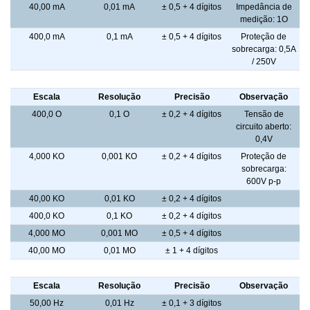
40,00 mA
0,01 mA
± 0,5 + 4 dígitos
Impedância de
medição: 1O
400,0 mA
0,1 mA
± 0,5 + 4 dígitos
Proteção de
sobrecarga: 0,5A
/ 250V
Resistência - Leitura
Escala
Resolução
Precisão
Observação
400,0 O
0,1 O
± 0,2 + 4 dígitos
Tensão de
circuito aberto:
0,4V
4,000 KO
0,001 KO
± 0,2 + 4 dígitos
Proteção de
sobrecarga:
600V p-p
40,00 KO
0,01 KO
± 0,2 + 4 dígitos
400,0 KO
0,1 KO
± 0,2 + 4 dígitos
4,000 MO
0,001 MO
± 0,5 + 4 dígitos
40,00 MO
0,01 MO
± 1 + 4 dígitos
Frequência - Leitura
Escala
Resolução
Precisão
Observação
50,00 Hz
0,01 Hz
± 0,1 + 3 dígitos