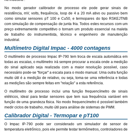
No modo gerador calibrador de processo ele pode gerar sinais de
resistência, mV, volts, frequência, loop de 4 a 20 mA ativo ou passivo bem
como simular sensores pT 100 e Cu50, e termopares do tipo RSKEJTNB
com simulação de compensação de junta fria. Todos estes recursos com um
preço extremamente competitivo o tornam um produto essencial na maleta
de trabalho do instrumentista, técnico e engenheiro de manutenção
industrial.
Multímetro Digital Impac - 4000 contagens
O multímetro de processo Impac IP-790 tem troca de escala automática em
todas as escalas, o multímetro irá sempre procurar a escala onde a medição
do sinal aplicado seja realizada com a maior resolução possível, caso
necessário pode-se "forçar" a escala para o modo manual. Uma outra função
muito útil é a medição de relativo, ou seja, toma-se uma referência e todas
as medições são sempre feitas em "relação" a esta referência.
O multímetro de processo inclui uma função frequencímetro de sinais
elétricos, ideal para testar sensores que tem sua frequência variável em
função de uma grandeza física. No modo frequencímetro é possível também
medir ciclos de trabalho, muito útil para análise de sistemas de PWM.
Calibrador Digital - Termopar e pT100
O Impac IP-790 pode ser considerado um simulador de sensor de
temperatura eletrônico, pois ele permite testar termômetros, controladores de