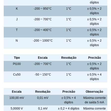
dígitos
K
-200 ~ 950°C
1°C
± 0,5% + 2
dígitos
J
-200 ~ 700°C
1°C
± 0,5% + 2
dígitos
T
-200 ~ 400°C
1°C
± 0,5% + 2
dígitos
N
-200 ~ 1000°C
1°C
± 0,5% + 2
dígitos
Termoresistência - Leitura
Tipo
Escala
Resolução
Precisão
Pt100
-200 ~ 700°C
1°C
± 0,5% + 2
dígitos
Cu50
-50 ~ 150°C
1°C
± 0,5% + 4
dígitos
Tensão CC - Calibrador
Escala
Resolução
Precisão
Observação
100,00 mV
0,01 mV
± 0,5% + 4
Máxima corrente
dígitos
de saída 5 mA
5,0000 V
0,1 mV
± 0,2 + 4 dígitos
Máxima corrente