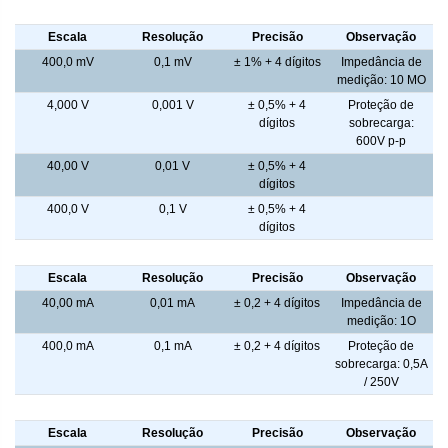
Tensão CA - Leitura
Escala
Resolução
Precisão
Observação
400,0 mV
0,1 mV
± 1% + 4 dígitos
Impedância de
medição: 10 MO
4,000 V
0,001 V
± 0,5% + 4
Proteção de
dígitos
sobrecarga:
600V p-p
40,00 V
0,01 V
± 0,5% + 4
dígitos
400,0 V
0,1 V
± 0,5% + 4
dígitos
Corrente CC - Leitura
Escala
Resolução
Precisão
Observação
40,00 mA
0,01 mA
± 0,2 + 4 dígitos
Impedância de
medição: 1O
400,0 mA
0,1 mA
± 0,2 + 4 dígitos
Proteção de
sobrecarga: 0,5A
/ 250V
Corrente CA - Leitura
Escala
Resolução
Precisão
Observação