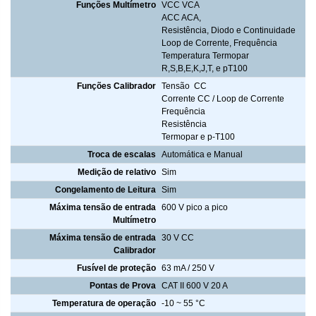
Funções Multímetro
VCC VCA
ACC ACA,
Resistência, Diodo e Continuidade
Loop de Corrente, Frequência
Temperatura Termopar
R,S,B,E,K,J,T, e pT100
Funções Calibrador
Tensão CC
Corrente CC / Loop de Corrente
Frequência
Resistência
Termopar e p-T100
Troca de escalas
Automática e Manual
Medição de relativo
Sim
Congelamento de Leitura
Sim
Máxima tensão de entrada
600 V pico a pico
Multímetro
Máxima tensão de entrada
30 V CC
Calibrador
Fusível de proteção
63 mA / 250 V
Pontas de Prova
CAT II 600 V 20 A
Temperatura de operação
-10 ~ 55 °C