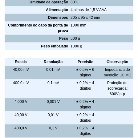
Umidade de operação
80%
Alimentação
4 pilhas de 1,5 V AAA
Dimensões
205 x 95 x 42 mm
Comprimento do cabo da ponta de
1000 mm
prova
Peso
500 g
Peso embalado
1000 g
Tensão CC - Leitura
Escala
Resolução
Precisão
Observação
40,00 mV
0,01 mV
± 0,5% + 6
Impedância de
dígitos
medição: 10 MO
400,0 mV
0,1 mV
± 0,2% + 4
Proteção de
dígitos
sobrecarga:
600V p-p
4,000 V
0,001 V
± 0,2% + 4
dígitos
40,00 V
0,01 V
± 0,2% + 4
dígitos
400,0 V
0,1 V
± 0,2% + 4
dígitos