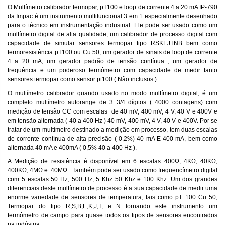
O Multímetro calibrador termopar, pT100 e loop de corrente 4 a 20 mA IP-790
da Impac é um instrumento multifuncional 3 em 1 especialmente desenhado
para o técnico em instrumentação industrial. Ele pode ser usado como um
multímetro digital de alta qualidade, um calibrador de processo digital com
capacidade de simular sensores termopar tipo RSKEJTNB bem como
termoresistência pT100 ou Cu 50, um gerador de sinais de loop de corrente
4 a 20 mA, um gerador padrão de tensão contínua , um gerador de
frequência e um poderoso termômetro com capacidade de medir tanto
sensores termopar como sensor pt100 ( Não inclusos ).
O multímetro calibrador quando usado no modo multímetro digital, é um
completo multímetro autorange de 3 3/4 dígitos ( 4000 contagens) com
medição de tensão CC com escalas de 40 mV, 400 mV, 4 V, 40 V e 400V e
em tensão alternada ( 40 a 400 Hz ) 40 mV, 400 mV, 4 V, 40 V e 400V. Por se
tratar de um multímetro destinado a medição em processo, tem duas escalas
de corrente contínua de alta precisão ( 0,2%) 40 mA E 400 mA, bem como
alternada 40 mA e 400mA ( 0,5% 40 a 400 Hz ).
A Medição de resistência é disponível em 6 escalas 400Ω, 4KΩ, 40KΩ,
400KΩ, 4MΩ e 40MΩ . Também pode ser usado como frequencímetro digital
com 5 escalas 50 Hz, 500 Hz, 5 Khz 50 Khz e 100 Khz. Um dos grandes
diferenciais deste multímetro de processo é a sua capacidade de medir uma
enorme variedade de sensores de temperatura, tais como pT 100 Cu 50,
Termopar do tipo R,S,B,E,K,J,T, e N tornando este instrumento um
termômetro de campo para quase todos os tipos de sensores encontrados
na indústria .