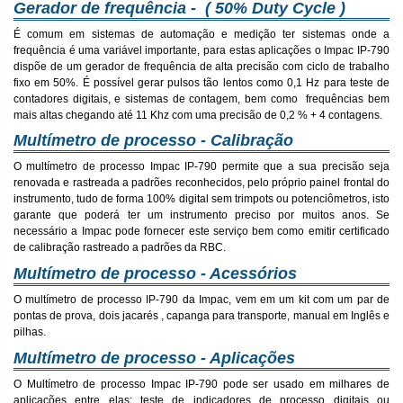
Gerador de frequência - ( 50% Duty Cycle )
É comum em sistemas de automação e medição ter sistemas onde a
frequência é uma variável importante, para estas aplicações o Impac IP-790
dispõe de um gerador de frequência de alta precisão com ciclo de trabalho
fixo em 50%. É possível gerar pulsos tão lentos como 0,1 Hz para teste de
contadores digitais, e sistemas de contagem, bem como frequências bem
mais altas chegando até 11 Khz com uma precisão de 0,2 % + 4 contagens.
Multímetro de processo - Calibração
O multímetro de processo Impac IP-790 permite que a sua precisão seja
renovada e rastreada a padrões reconhecidos, pelo próprio painel frontal do
instrumento, tudo de forma 100% digital sem trimpots ou potenciômetros, isto
garante que poderá ter um instrumento preciso por muitos anos. Se
necessário a Impac pode fornecer este serviço bem como emitir certificado
de calibração rastreado a padrões da RBC.
Multímetro de processo - Acessórios
O multímetro de processo IP-790 da Impac, vem em um kit com um par de
pontas de prova, dois jacarés , capanga para transporte, manual em Inglês e
pilhas.
Multímetro de processo - Aplicações
O Multímetro de processo Impac IP-790 pode ser usado em milhares de
aplicações entre elas: teste de indicadores de processo digitais ou