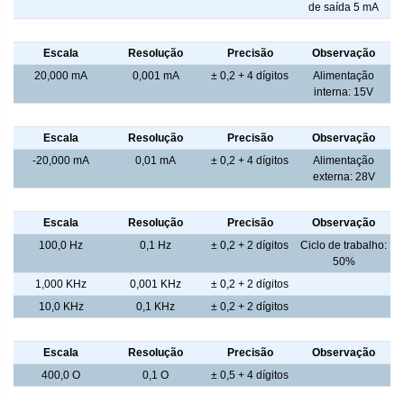
de saída 5 mA
Corrente CC - Calibrador
Escala
Resolução
Precisão
Observação
20,000 mA
0,001 mA
± 0,2 + 4 dígitos
Alimentação
interna: 15V
Loop de corrente - Calibrador
Escala
Resolução
Precisão
Observação
-20,000 mA
0,01 mA
± 0,2 + 4 dígitos
Alimentação
externa: 28V
Frequência - Calibrador
Escala
Resolução
Precisão
Observação
100,0 Hz
0,1 Hz
± 0,2 + 2 dígitos
Ciclo de trabalho:
50%
1,000 KHz
0,001 KHz
± 0,2 + 2 dígitos
10,0 KHz
0,1 KHz
± 0,2 + 2 dígitos
Resistência - Calibrador
Escala
Resolução
Precisão
Observação
400,0 O
0,1 O
± 0,5 + 4 dígitos
Termopar - Calibrador