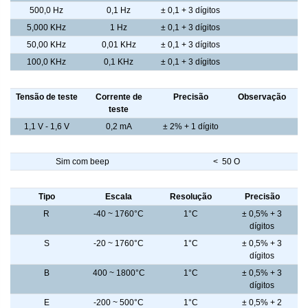
500,0 Hz
0,1 Hz
± 0,1 + 3 dígitos
5,000 KHz
1 Hz
± 0,1 + 3 dígitos
50,00 KHz
0,01 KHz
± 0,1 + 3 dígitos
100,0 KHz
0,1 KHz
± 0,1 + 3 dígitos
Teste de diodo
Tensão de teste
Corrente de
Precisão
Observação
teste
1,1 V - 1,6 V
0,2 mA
± 2% + 1 dígito
Continuidade
Sim com beep
< 50 O
Termopar - Leitura
Tipo
Escala
Resolução
Precisão
R
-40 ~ 1760°C
1°C
± 0,5% + 3
dígitos
S
-20 ~ 1760°C
1°C
± 0,5% + 3
dígitos
B
400 ~ 1800°C
1°C
± 0,5% + 3
dígitos
E
-200 ~ 500°C
1°C
± 0,5% + 2