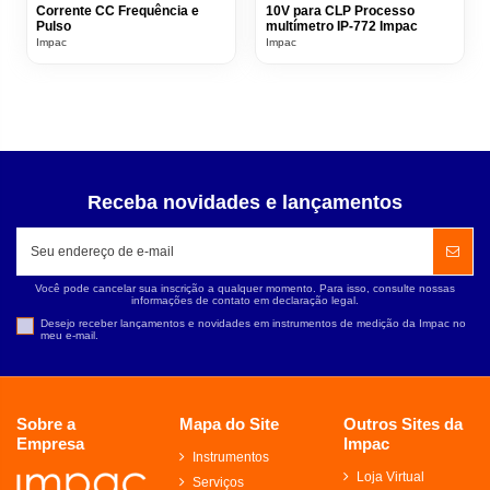
Corrente CC Frequência e
10V para CLP Processo
Pulso
multímetro IP-772 Impac
Impac
Impac
Receba novidades e lançamentos
Você pode cancelar sua inscrição a qualquer momento. Para isso, consulte nossas
informações de contato em declaração legal.
Desejo receber lançamentos e novidades em instrumentos de medição da Impac no
meu e-mail.
Sobre a
Mapa do Site
Outros Sites da
Empresa
Impac
Instrumentos
Loja Virtual
Serviços