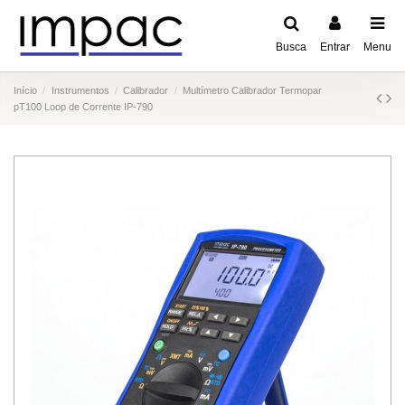
Busca
Entrar
Menu
Início
Instrumentos
Calibrador
Multímetro Calibrador Termopar
pT100 Loop de Corrente IP-790