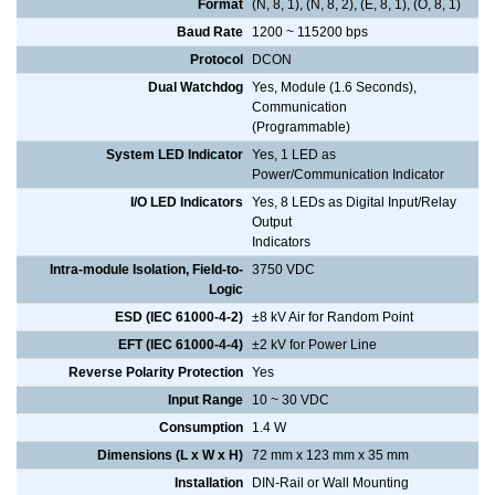
Format
(N, 8, 1), (N, 8, 2), (E, 8, 1), (O, 8, 1)
Baud Rate
1200 ~ 115200 bps
Protocol
DCON
Dual Watchdog
Yes, Module (1.6 Seconds),
Communication
(Programmable)
System LED Indicator
Yes, 1 LED as
Power/Communication Indicator
I/O LED Indicators
Yes, 8 LEDs as Digital Input/Relay
Output
Indicators
Intra-module Isolation, Field-to-
3750 VDC
Logic
ESD (IEC 61000-4-2)
±8 kV Air for Random Point
EFT (IEC 61000-4-4)
±2 kV for Power Line
Reverse Polarity Protection
Yes
Input Range
10 ~ 30 VDC
Consumption
1.4 W
Dimensions (L x W x H)
72 mm x 123 mm x 35 mm
Installation
DIN-Rail or Wall Mounting