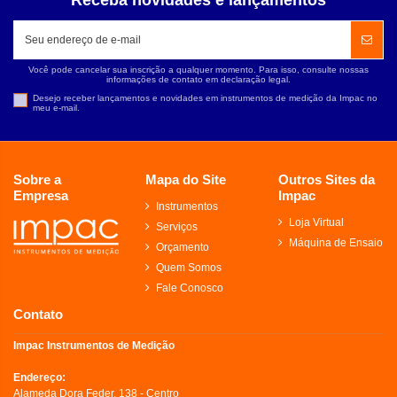
Receba novidades e lançamentos
Você pode cancelar sua inscrição a qualquer momento. Para isso, consulte nossas
informações de contato em declaração legal.
Desejo receber lançamentos e novidades em instrumentos de medição da Impac no
meu e-mail.
Sobre a
Mapa do Site
Outros Sites da
Empresa
Impac
Instrumentos
Loja Virtual
Serviços
Máquina de Ensaio
Orçamento
Quem Somos
Fale Conosco
Contato
Impac Instrumentos de Medição
Endereço:
Alameda Dora Feder, 138 - Centro