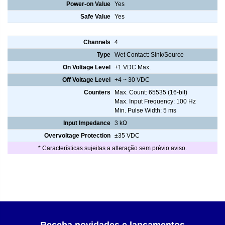
Power-on Value
Yes
Safe Value
Yes
Digital Input/Counter
Channels
4
Type
Wet Contact: Sink/Source
On Voltage Level
+1 VDC Max.
Off Voltage Level
+4 ~ 30 VDC
Counters
Max. Count: 65535 (16-bit)
Max. Input Frequency: 100 Hz
Min. Pulse Width: 5 ms
Input Impedance
3 kΩ
Overvoltage Protection
±35 VDC
* Características sujeitas a alteração sem prévio aviso.