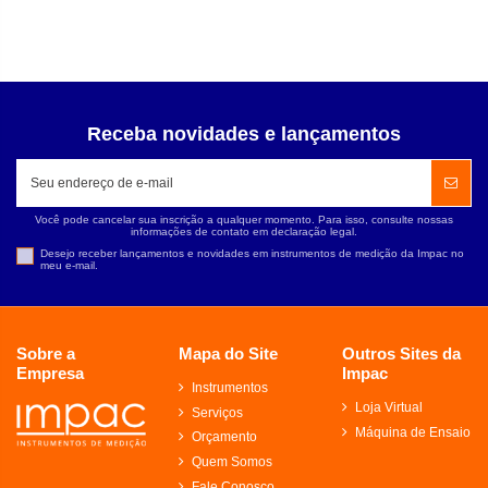
Receba novidades e lançamentos
Você pode cancelar sua inscrição a qualquer momento. Para isso, consulte nossas
informações de contato em declaração legal.
Desejo receber lançamentos e novidades em instrumentos de medição da Impac no
meu e-mail.
Sobre a
Mapa do Site
Outros Sites da
Empresa
Impac
Instrumentos
Loja Virtual
Serviços
Máquina de Ensaio
Orçamento
Quem Somos
Fale Conosco