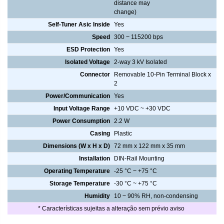
distance may
change)
Self-Tuner Asic Inside
Yes
Speed
300 ~ 115200 bps
ESD Protection
Yes
Isolated Voltage
2-way 3 kV Isolated
Connector
Removable 10-Pin Terminal Block x
2
Power/Communication
Yes
Input Voltage Range
+10 VDC ~ +30 VDC
Power Consumption
2.2 W
Casing
Plastic
Dimensions (W x H x D)
72 mm x 122 mm x 35 mm
Installation
DIN-Rail Mounting
Operating Temperature
-25 °C ~ +75 °C
Storage Temperature
-30 °C ~ +75 °C
Humidity
10 ~ 90% RH, non-condensing
* Características sujeitas a alteração sem prévio aviso