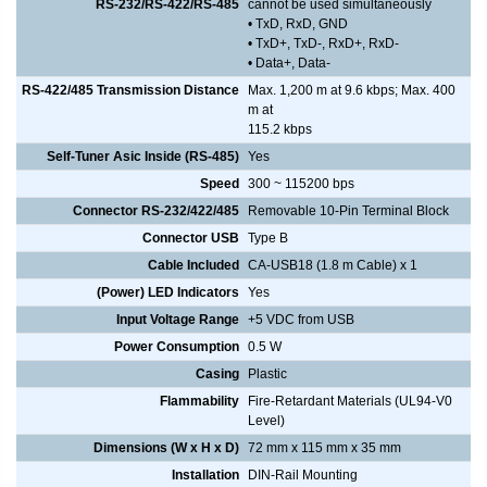
RS-232/RS-422/RS-485
cannot be used simultaneously
• TxD, RxD, GND
• TxD+, TxD-, RxD+, RxD-
• Data+, Data-
RS-422/485 Transmission Distance
Max. 1,200 m at 9.6 kbps; Max. 400
m at
115.2 kbps
Self-Tuner Asic Inside (RS-485)
Yes
Speed
300 ~ 115200 bps
Connector RS-232/422/485
Removable 10-Pin Terminal Block
Connector USB
Type B
Cable Included
CA-USB18 (1.8 m Cable) x 1
(Power) LED Indicators
Yes
Input Voltage Range
+5 VDC from USB
Power Consumption
0.5 W
Casing
Plastic
Flammability
Fire-Retardant Materials (UL94-V0
Level)
Dimensions (W x H x D)
72 mm x 115 mm x 35 mm
Installation
DIN-Rail Mounting