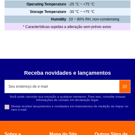
Operating Temperature
-25 °C ~ +75 °C
Storage Temperature
-30 °C ~ +75 °C
Humidity
10 ~ 90% RH, non-condensing
* Características sujeitas a alteração sem prévio aviso
Receba novidades e lançamentos
Você pode cancelar sua inscrição a qualquer momento. Para isso, consulte nossas
informações de contato em declaração legal.
Desejo receber lançamentos e novidades em instrumentos de medição da Impac no
meu e-mail.
Sobre a
Mapa do Site
Outros Sites da