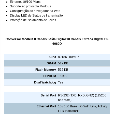
Ethernet 10/100 Mbps
Suporte ao protocolo Modbus
Configuração do navegador da Web
Display LED de Status de transmissão
Proteção de Isolamento de 3 vias
Conversor Modbus 8 Canais Saída Digital 10 Canais Entrada Digital ET-
6060D
CPU
CPU
80186 , 80MHz
SRAM
512 KB
Flash Memory
512 KB
EEPROM
16 KB
Dual Watchdog
Yes
Communication
Serial Port
RS-232 (TXD, RXD, GND) (115200
bps Max.)
Ethernet Port
10 / 100 Base TX (With Link, Activity
LED Indicator)