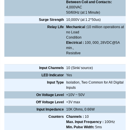
Between Coil and Contacts:
4,000VAC
50/60Hz (at 1 Minute)
Surge Strength
10,000V (at 1.2*50us)
Relay Life
Mechanical :
10 million operations at
no Load
Condition
Electrical :
100, 000, 28VDC@5A
min.,
Resistive
Digital Input
Input Channels
10 (Sink/ source)
LED Indicator
Yes
Input Type
Isolation, Two Common for All Digital
Inputs
On Voltage Level
+10V ~ 50V
Off Voltage Level
+3V max
Input Impedance
10K Ohms, 0.66W
Counters
Channels :
10
Max. Input Frequency :
100Hz
Min. Pulse Width:
5ms