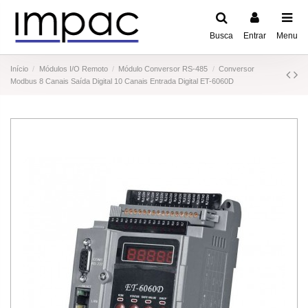
Busca
Entrar
Menu
Início
Módulos I/O Remoto
Módulo Conversor RS-485
Conversor
Modbus 8 Canais Saída Digital 10 Canais Entrada Digital ET-6060D