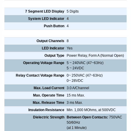
Small Man Machine Interface
7 Segment LED Display
5 Digits
System LED Indicator
4
Push Button
4
Digital Output
Output Channels
8
LED Indicator
Yes
Output Type
Power Relay, Form A (Normal Open)
Operating Voltage Range
5 ~ 240VAC (47~63Hz)
5 ~ 24VDC
Relay Contact Voltage Range
0~ 250VAC (47~63Hz)
0~ 28VDC
Max. Load Current
3.0 A/Channel
Max. Operate Time
15 ms Max.
Max. Release Time
3 ms Max.
Insulation Resistance
Min. 1,000 MOhms, at 500VDC
Dielectric Strength
Between Open Contacts:
750VAC
50/60Hz
(at 1 Minute)