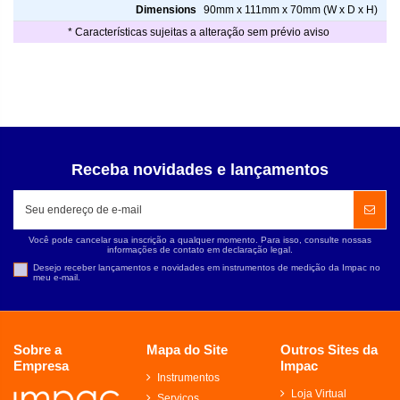
Dimensions
90mm x 111mm x 70mm (W x D x H)
* Características sujeitas a alteração sem prévio aviso
Receba novidades e lançamentos
Você pode cancelar sua inscrição a qualquer momento. Para isso, consulte nossas
informações de contato em declaração legal.
Desejo receber lançamentos e novidades em instrumentos de medição da Impac no
meu e-mail.
Sobre a
Mapa do Site
Outros Sites da
Empresa
Impac
Instrumentos
Loja Virtual
Serviços