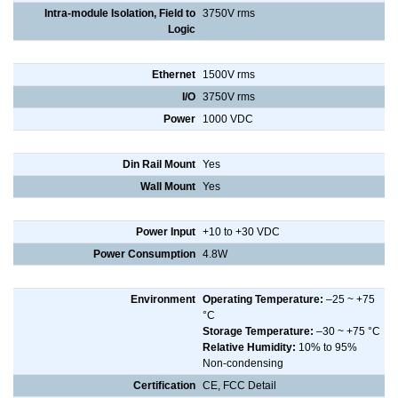
Intra-module Isolation, Field to
3750V rms
Logic
3 Way Isolation
Ethernet
1500V rms
I/O
3750V rms
Power
1000 VDC
Mounting
Din Rail Mount
Yes
Wall Mount
Yes
Power Requirements
Power Input
+10 to +30 VDC
Power Consumption
4.8W
Environment
Environment
Operating Temperature:
–25 ~ +75
°C
Storage Temperature:
–30 ~ +75 °C
Relative Humidity:
10% to 95%
Non-condensing
Certification
CE, FCC Detail