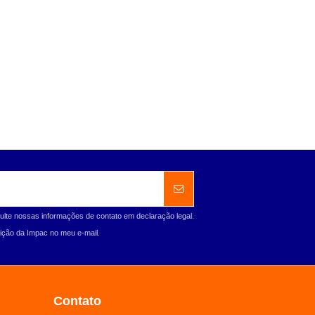
ulte nossas informações de contato em declaração legal.
ção da Impac no meu e-mail.
Contato