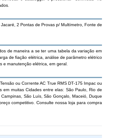
ados.
acaré, 2 Pontas de Provas p/ Multímetro, Fonte de
ados de maneira a se ter uma tabela da variação em
rga de fiação elétrica, análise de parâmetro elétrico
ks e manutenção elétrica, em geral.
de Tensão ou Corrente AC True RMS DT-175 Impac ou
tos em muitas Cidades entre elas: São Paulo, Rio de
nia, Campinas, São Luís, São Gonçalo, Maceió, Duque
eço competitivo. Consulte nossa loja para compra