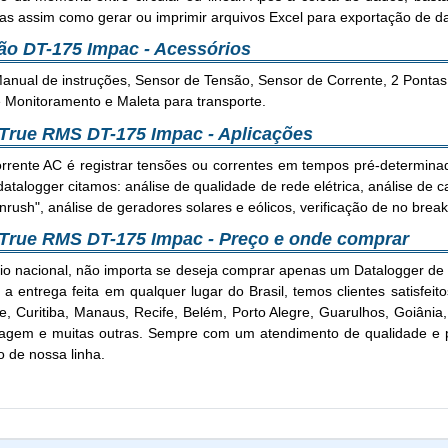
elas assim como gerar ou imprimir arquivos Excel para exportação de d
ão DT-175 Impac - Acessórios
ual de instruções, Sensor de Tensão, Sensor de Corrente, 2 Pontas J
e Monitoramento e Maleta para transporte.
 True RMS DT-175 Impac - Aplicações
orrente AC é registrar tensões ou correntes em tempos pré-determin
atalogger citamos: análise de qualidade de rede elétrica, análise de ca
rush", análise de geradores solares e eólicos, verificação de no brea
 True RMS DT-175 Impac - Preço e onde comprar
rio nacional, não importa se deseja comprar apenas um Datalogger 
 entrega feita em qualquer lugar do Brasil, temos clientes satisfei
onte, Curitiba, Manaus, Recife, Belém, Porto Alegre, Guarulhos, Goiâ
gem e muitas outras. Sempre com um atendimento de qualidade e pr
 de nossa linha.
Datalogger de Tensão ou Corrente AC True RMS DT-175 Impac