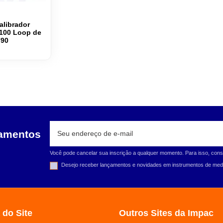
alibrador
100 Loop de
790
çamentos
Você pode cancelar sua inscrição a qualquer momento. Para isso, cons
Desejo receber lançamentos e novidades em instrumentos de medi
 do Site
Outros Sites da Impac