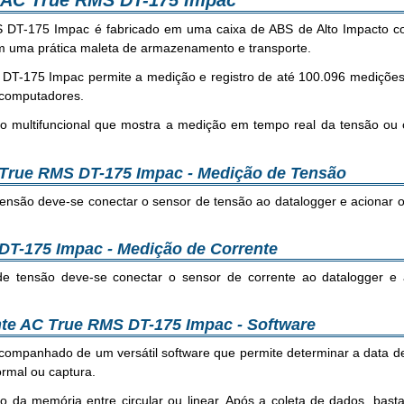
e AC True RMS DT-175 Impac
 DT-175 Impac é fabricado em uma caixa de ABS de Alto Impacto co
m uma prática maleta de armazenamento e transporte.
T-175 Impac permite a medição e registro de até 100.096 medições
e computadores.
ido multifuncional que mostra a medição em tempo real da tensão 
 True RMS DT-175 Impac - Medição de Tensão
tensão deve-se conectar o sensor de tensão ao datalogger e acionar 
DT-175 Impac - Medição de Corrente
e tensão deve-se conectar o sensor de corrente ao datalogger e 
nte AC True RMS DT-175 Impac - Software
mpanhado de um versátil software que permite determinar a data de 
rmal ou captura.
a memória entre circular ou linear. Após a coleta de dados, basta