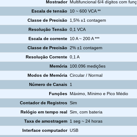
Mostrador
Multifuncional 6/4 dígitos com fun
Escala de tensão
10 ~ 600 VCA **
Classe de Precisão
1,5% ±1 contagem
Resolução Tensão
0,1 VCA
Escala de corrente
10 A ~ 200 A ***
Classe de Precisão
2% ±1 contagem
Resolução Corrente
0,1 A
Memória
100.096 medições
Modos de Memória
Circular / Normal
Número de Canais
1
Funções
Máximo, Mínimo e Pico Médio
Contador de Registros
Sim
Relógio em tempo real
Sim, com bateria
Taxa de amostragem
1 seg ~ 24 horas
Interface computador
USB