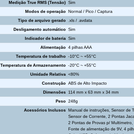
Medição True RMS (Tensão)
Sim
Modos de operação
Normal / Pico / Captura
Tipo de arquivo gerado
.xls / .avdata
Desligamento automático
Sim
Indicador de bateria
Sim
Alimentação
4 pilhas AAA
Temperatura de trabalho
-10°C ~ +55°C
Temperatura de Armazenamento
-20°C ~ +55°C
Umidade Relativa
<80%
Construção
ABS de Alto Impacto
Dimensões
114 mm x 63 mm x 34 mm
Peso
248g
Acessórios Inclusos
Manual de instruções, Sensor de 
Sensor de Corrente, 2 Pontas Jac
2 Pontas de Provas p/ Multímetro,
Fonte de alimentação de 9V, 4 pilh