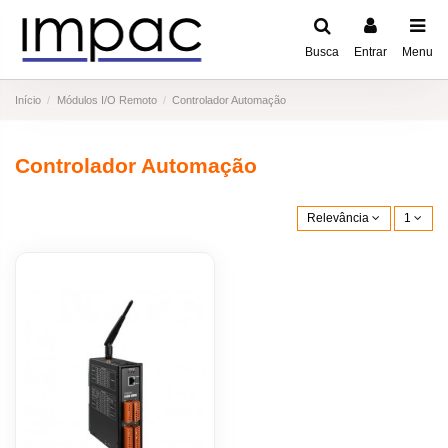
Busca
Entrar
Menu
Início
Módulos I/O Remoto
Controlador Automação
Controlador Automação
Relevância
1