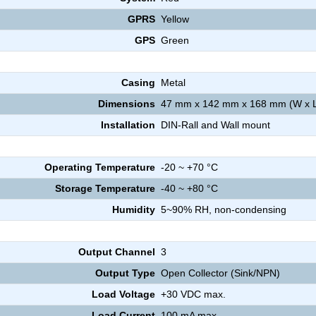
GPRS
Yellow
GPS
Green
Casing
Metal
Dimensions
47 mm x 142 mm x 168 mm (W x L
Installation
DIN-Rall and Wall mount
Operating Temperature
-20 ~ +70 °C
Storage Temperature
-40 ~ +80 °C
Humidity
5~90% RH, non-condensing
Output Channel
3
Output Type
Open Collector (Sink/NPN)
Load Voltage
+30 VDC max.
Load Current
100 mA max.