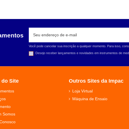
çamentos
Você pode cancelar sua inscrição a qualquer momento. Para isso, cons
Desejo receber lançamentos e novidades em instrumentos de medi
 do Site
Outros Sites da Impac
rumentos
Loja Virtual
ços
Máquina de Ensaio
mento
m Somos
 Conosco