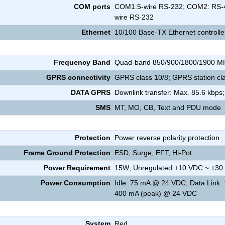
COM ports
COM1:5-wire RS-232; COM2: RS-
wire RS-232
Ethernet
10/100 Base-TX Ethernet controlle
Frequency Band
Quad-band 850/900/1800/1900 M
GPRS connectivity
GPRS class 10/8; GPRS station cl
DATA GPRS
Downlink transfer: Max. 85.6 kbps;
SMS
MT, MO, CB, Text and PDU mode
Protection
Power reverse polarity protection
Frame Ground Protection
ESD, Surge, EFT, Hi-Pot
Power Requirement
15W; Unregulated +10 VDC ~ +30
Power Consumption
Idle: 75 mA @ 24 VDC; Data Link:
400 mA (peak) @ 24 VDC
System
Red