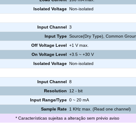
Isolated Voltage
Non-isolated
Input Channel
3
Input Type
Source(Dry Type), Common Grou
Off Voltage Level
+1 V max.
On Voltage Level
+3.5 ~ +30 V
Isolated Voltage
Non-isolated
Input Channel
8
Resolution
12 - bit
Input Range/Type
0 ~ 20 mA
Sample Rate
1 KHz max. (Read one channel)
* Características sujeitas a alteração sem prévio aviso