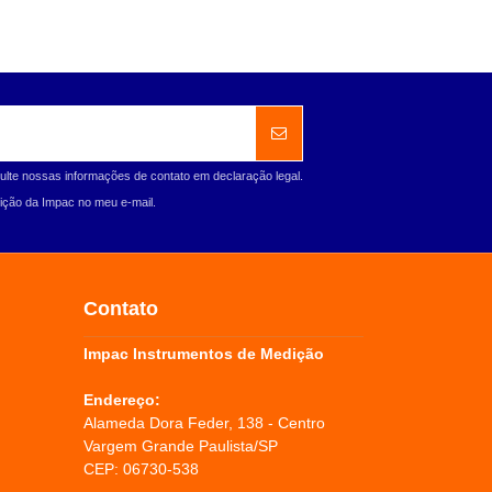
ulte nossas informações de contato em declaração legal.
ção da Impac no meu e-mail.
Contato
Impac Instrumentos de Medição
Endereço:
Alameda Dora Feder, 138 - Centro
Vargem Grande Paulista/SP
CEP: 06730-538