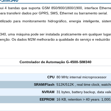
-SIM340
4 bandas que suporta GSM 850/900/1800/1900, interface Ethernet, 3
 para transferir dados por GPRS, SMS, Ethernet ou barramento serial.
izado para monitoramento hidrográfico, energia inteligente, siste
M340, uma máquina pode ser instalada praticamente em qualquer lugar
enção. Os dados M2M melhorarão a qualidade do serviço e reduzirão o
Controlador de Automação G-4500-SIM340
CPU
80 MHz internal microprocessor
SRAM/Flash
512K/512K , real time clock, watc
NVRAM
31 bytes, battery backup, data vali
EEPROM
16 KB, retention > 40 years. 1,000