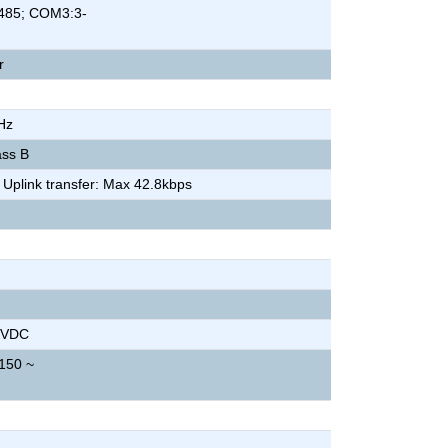
485; COM3:3-
r
Hz
ass B
 Uplink transfer: Max 42.8kbps
 VDC
 150 ~