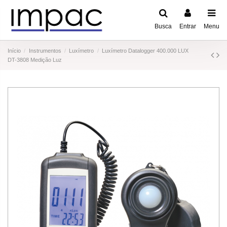
Busca
Entrar
Menu
Início
Instrumentos
Luxímetro
Luxímetro Datalogger 400.000 LUX
DT-3808 Medição Luz