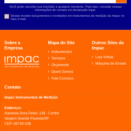
Você pode cancelar sua inscrição a qualquer momento. Para isso, consulte nossas
informações de contato em declaração legal.
Desejo receber lançamentos e novidades em instrumentos de medição da Impac no
meu e-mail.
Sobre a
Mapa do Site
Outros Sites da
Empresa
Impac
Instrumentos
Loja Virtual
Serviços
Máquina de Ensaio
Orçamento
Quem Somos
Fale Conosco
Contato
Impac Instrumentos de Medição
Endereço:
Alameda Dora Feder, 138 - Centro
Vargem Grande Paulista/SP
CEP: 06730-538