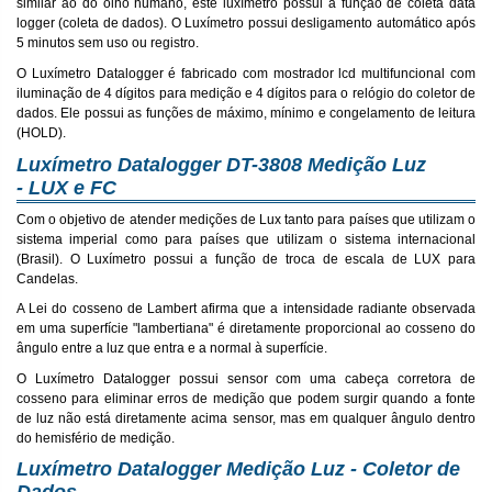
similar ao do olho humano, este luxímetro possui a função de coleta data
logger (coleta de dados). O Luxímetro possui desligamento automático após
5 minutos sem uso ou registro.
O Luxímetro Datalogger é fabricado com mostrador lcd multifuncional com
iluminação de 4 dígitos para medição e 4 dígitos para o relógio do coletor de
dados. Ele possui as funções de máximo, mínimo e congelamento de leitura
(HOLD).
Luxímetro Datalogger DT-3808 Medição Luz
- LUX e FC
Com o objetivo de atender medições de Lux tanto para países que utilizam o
sistema imperial como para países que utilizam o sistema internacional
(Brasil). O Luxímetro possui a função de troca de escala de LUX para
Candelas.
A Lei do cosseno de Lambert afirma que a intensidade radiante observada
em uma superfície "lambertiana" é diretamente proporcional ao cosseno do
ângulo entre a luz que entra e a normal à superfície.
O Luxímetro Datalogger possui sensor com uma cabeça corretora de
cosseno para eliminar erros de medição que podem surgir quando a fonte
de luz não está diretamente acima sensor, mas em qualquer ângulo dentro
do hemisfério de medição.
Luxímetro Datalogger Medição Luz - Coletor de