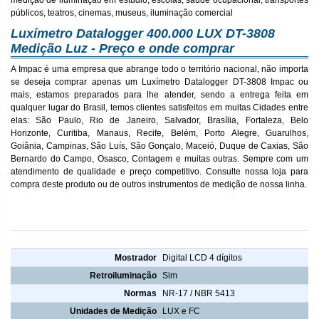
medição de iluminação em estúdio, escolas, saúde ocupacional, transportes
públicos, teatros, cinemas, museus, iluminação comercial
Luxímetro Datalogger 400.000 LUX DT-3808
Medição Luz - Preço e onde comprar
A Impac é uma empresa que abrange todo o território nacional, não importa
se deseja comprar apenas um Luxímetro Datalogger DT-3808 Impac ou
mais, estamos preparados para lhe atender, sendo a entrega feita em
qualquer lugar do Brasil, temos clientes satisfeitos em muitas Cidades entre
elas: São Paulo, Rio de Janeiro, Salvador, Brasília, Fortaleza, Belo
Horizonte, Curitiba, Manaus, Recife, Belém, Porto Alegre, Guarulhos,
Goiânia, Campinas, São Luís, São Gonçalo, Maceió, Duque de Caxias, São
Bernardo do Campo, Osasco, Contagem e muitas outras. Sempre com um
atendimento de qualidade e preço competitivo. Consulte nossa loja para
compra deste produto ou de outros instrumentos de medição de nossa linha.
Luxímetro Datalogger 400.000 LUX DT-3808 Medição Luz
Mostrador
Digital LCD 4 dígitos
Retroiluminação
Sim
Normas
NR-17 / NBR 5413
Unidades de Medição
LUX e FC