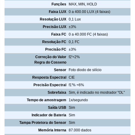
Funções
MAX, MIN, HOLD
Faixa LUX
0 a 400.00 LUX (4 faixas)
Resolução LUX
0,1 Lux
Precisão LUX
±3%
Faixa FC
0 a 40.000 FC (4 faixas)
Resolução FC
0,1 FC
Precisão FC
±3%
Correção do Valor
f2'<2%
Regra do Cosseno
Sensor
Foto diodo de silício
Resposta Espectral
CIE
Precisão Espectral
f1'% <6%
Sobrefaixa
Sim, é indicado no mostrador "OL"
Tempo de amostragem
1x/segundo
Saída USB
Sim
Indicador de Bateria
Sim
Tampa Protetora do Sensor
Sim
Memória Interna
87.000 dados