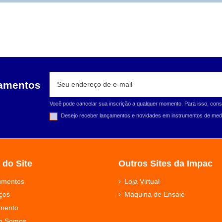
çamentos
Você pode cancelar sua inscrição a qualquer momento. Para isso, cons
Desejo receber lançamentos e novidades em instrumentos de medi
 do Site
Outros Sites da Impac
rumentos
Loja Virtual
ços
Máquina de Ensaio
mento
m Somos