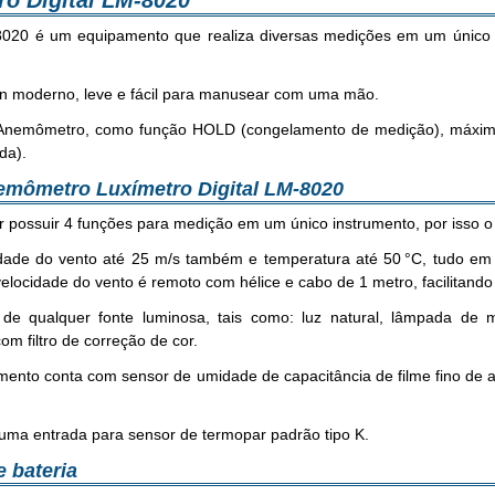
o Digital LM-8020
020 é um equipamento que realiza diversas medições em um único i
n moderno, leve e fácil para manusear com uma mão.
 Anemômetro, como função HOLD (congelamento de medição), máximo 
da).
emômetro Luxímetro Digital LM-8020
or possuir 4 funções para medição em um único instrumento, por isso 
ade do vento até 25 m/s também e temperatura até 50 °C, tudo em 
locidade do vento é remoto com hélice e cabo de 1 metro, facilitando 
 de qualquer fonte luminosa, tais como: luz natural, lâmpada de
om filtro de correção de cor.
mento conta com sensor de umidade de capacitância de filme fino de 
ma entrada para sensor de termopar padrão tipo K.
 bateria