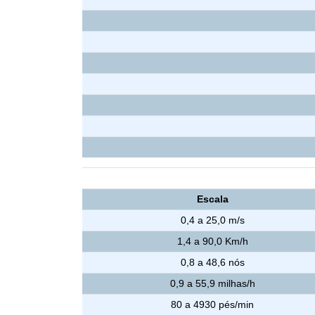
Escala
0,4 a 25,0 m/s
1,4 a 90,0 Km/h
0,8 a 48,6 nós
0,9 a 55,9 milhas/h
80 a 4930 pés/min