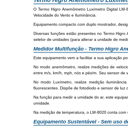
Termo Higro Anemômetro Luxímetr
O Termo Higro Anemômetro Luxímetro Digital LM-8
Velocidade do Vento e Iluminância.
Equipamento compacto com duplo mostrador, desig
Diversas funções estão presentes no Termo Higro
seletor de unidades (para alterar a unidade de medi
Medidor Multifunção - Termo Higro An
Este equipamento vem a facilitar a sua aplicação p
No modo anemômetro, realize medições de velocid
entre m/s, km/h, mph, nós e pés/m. Seu sensor de ve
No modo Luxímetro, realize medição iluminância
fluorescentes. Dispõe de fotodiodo e sensor de luz c
Na função para medir a umidade do ar, este equipa
umidade.
Na medição de temperatura, o LM-8020 conta com u
Equipamento Sustentável - Sem uso de