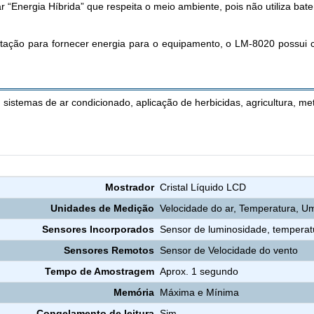
r “Energia Híbrida” que respeita o meio ambiente, pois não utiliza bat
mentação para fornecer energia para o equipamento, o LM-8020 possui
sistemas de ar condicionado, aplicação de herbicidas, agricultura, mete
Termo Higro Anemômetro Luxímetro Digital LM-8020
Mostrador
Cristal Líquido LCD
Unidades de Medição
Velocidade do ar, Temperatura, U
Sensores Incorporados
Sensor de luminosidade, tempera
Sensores Remotos
Sensor de Velocidade do vento
Tempo de Amostragem
Aprox. 1 segundo
Memória
Máxima e Mínima
Congelamento de leitura
Sim