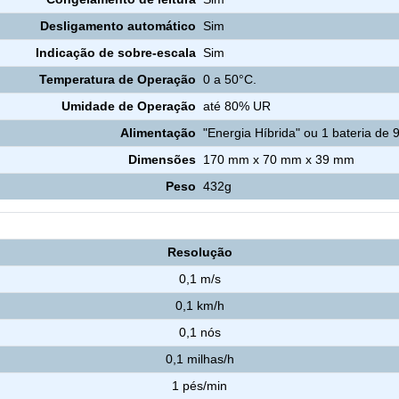
Desligamento automático
Sim
Indicação de sobre-escala
Sim
Temperatura de Operação
0 a 50°C.
Umidade de Operação
até 80% UR
Alimentação
"Energia Híbrida" ou 1 bateria de 
Dimensões
170 mm x 70 mm x 39 mm
Peso
432g
Anemômetro - Velocidade do Vento
Resolução
0,1 m/s
0,1 km/h
0,1 nós
0,1 milhas/h
1 pés/min