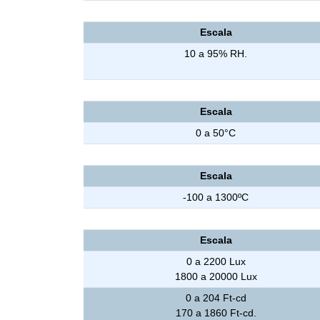
Higrômetro - Umidade
Escala
10 a 95% RH.
Termômetro (Termistor) - Temperatura
Escala
0 a 50°C
Termômetro (Termopar Tipo K) - Temperatura
Escala
-100 a 1300ºC
Luxímetro (Luminosidade(
Escala
0 a 2200 Lux
1800 a 20000 Lux
0 a 204 Ft-cd
170 a 1860 Ft-cd.