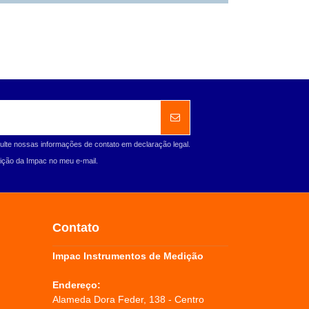
ulte nossas informações de contato em declaração legal.
ção da Impac no meu e-mail.
Contato
Impac Instrumentos de Medição
Endereço:
Alameda Dora Feder, 138 - Centro