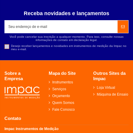
Receba novidades e lançamentos
Você pode cancelar sua inscrição a qualquer momento. Para isso, consulte nossas
informações de contato em declaração legal.
Desejo receber lançamentos e novidades em instrumentos de medição da Impac no
meu e-mail.
Sobre a
Mapa do Site
Outros Sites da
Empresa
Impac
Instrumentos
Loja Virtual
Serviços
Máquina de Ensaio
Orçamento
Quem Somos
Fale Conosco
Contato
Impac Instrumentos de Medição