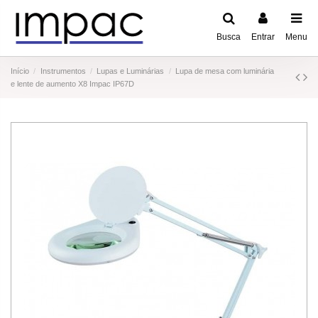
Busca
Entrar
Menu
Início
Instrumentos
Lupas e Luminárias
Lupa de mesa com luminária
e lente de aumento X8 Impac IP67D