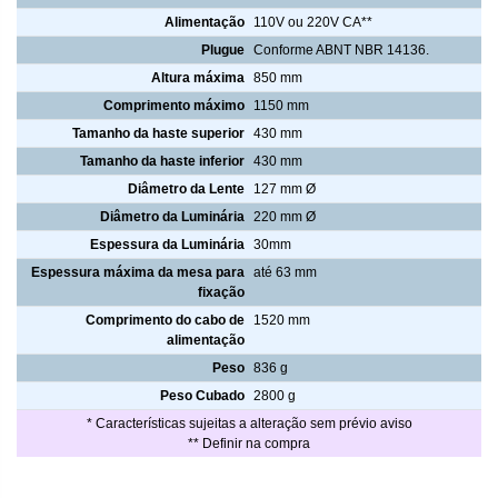
Alimentação
110V ou 220V CA**
Plugue
Conforme ABNT NBR 14136.
Altura máxima
850 mm
Comprimento máximo
1150 mm
Tamanho da haste superior
430 mm
Tamanho da haste inferior
430 mm
Diâmetro da Lente
127 mm Ø
Diâmetro da Luminária
220 mm Ø
Espessura da Luminária
30mm
Espessura máxima da mesa para
até 63 mm
fixação
Comprimento do cabo de
1520 mm
alimentação
Peso
836 g
Peso Cubado
2800 g
* Características sujeitas a alteração sem prévio aviso
** Definir na compra