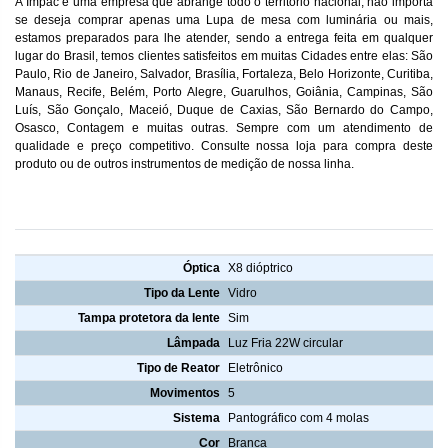
A Impac é uma empresa que abrange todo o território nacional, não importa
se deseja comprar apenas uma Lupa de mesa com luminária ou mais,
estamos preparados para lhe atender, sendo a entrega feita em qualquer
lugar do Brasil, temos clientes satisfeitos em muitas Cidades entre elas: São
Paulo, Rio de Janeiro, Salvador, Brasília, Fortaleza, Belo Horizonte, Curitiba,
Manaus, Recife, Belém, Porto Alegre, Guarulhos, Goiânia, Campinas, São
Luís, São Gonçalo, Maceió, Duque de Caxias, São Bernardo do Campo,
Osasco, Contagem e muitas outras. Sempre com um atendimento de
qualidade e preço competitivo. Consulte nossa loja para compra deste
produto ou de outros instrumentos de medição de nossa linha.
Características Lupa de mesa com luminária x8 Impac IP67D
Óptica
X8 dióptrico
Tipo da Lente
Vidro
Tampa protetora da lente
Sim
Lâmpada
Luz Fria 22W circular
Tipo de Reator
Eletrônico
Movimentos
5
Sistema
Pantográfico com 4 molas
Cor
Branca