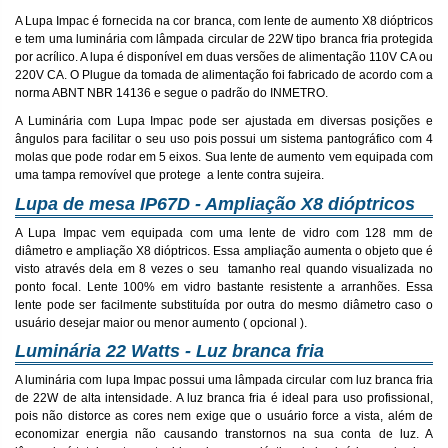
A Lupa Impac é fornecida na cor branca, com lente de aumento X8 dióptricos
e tem uma luminária com lâmpada circular de 22W tipo branca fria protegida
por acrílico. A lupa é disponível em duas versões de alimentação 110V CA ou
220V CA. O Plugue da tomada de alimentação foi fabricado de acordo com a
norma ABNT NBR 14136 e segue o padrão do INMETRO.
A Luminária com Lupa Impac pode ser ajustada em diversas posições e
ângulos para facilitar o seu uso pois possui um sistema pantográfico com 4
molas que pode rodar em 5 eixos. Sua lente de aumento vem equipada com
uma tampa removível que protege a lente contra sujeira.
Lupa de mesa IP67D - Ampliação X8 dióptricos
A Lupa Impac vem equipada com uma lente de vidro com 128 mm de
diâmetro e ampliação X8 dióptricos. Essa ampliação aumenta o objeto que é
visto através dela em 8 vezes o seu tamanho real quando visualizada no
ponto focal. Lente 100% em vidro bastante resistente a arranhões. Essa
lente pode ser facilmente substituída por outra do mesmo diâmetro caso o
usuário desejar maior ou menor aumento ( opcional ).
Luminária 22 Watts - Luz branca fria
A luminária com lupa Impac possui uma lâmpada circular com luz branca fria
de 22W de alta intensidade. A luz branca fria é ideal para uso profissional,
pois não distorce as cores nem exige que o usuário force a vista, além de
economizar energia não causando transtornos na sua conta de luz. A