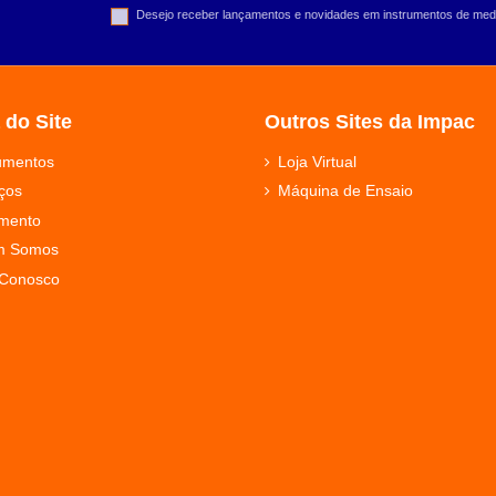
Desejo receber lançamentos e novidades em instrumentos de medi
 do Site
Outros Sites da Impac
rumentos
Loja Virtual
ços
Máquina de Ensaio
mento
m Somos
 Conosco