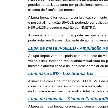
permite ser utilizada tanto por profissionais como
sistema de fixação tipo morsa.
A Lupa Impac é fornecida na cor branca, com lente 
é possui alimentação BIVOLT, podendo ser utiliza
NBR 14136 e segue o padrão do INMETRO.
A Luminária com Lupa Impac pode ser ajustada em 
pode rodar em 6 eixos. Sua lente de aumento vem 
Lupa de mesa IP68LED - Ampliação X8
A Lupa Impac vem equipada com uma lente de vidr
vezes o seu tamanho real quando visualizada no pon
mesmo diâmetro caso o usuário desejar maior ou me
Luminária LED - Luz branca fria
A luminária com lupa Impac possui LEDs SMD de alto 
cores nem exige que o usuário force a vista, além 
da luminária e pelo visor de acrílico totalmente tr
Lupa de bancada - Sistema Pantográfi
A Lupa de mesa Impac foi projetada com um conjun