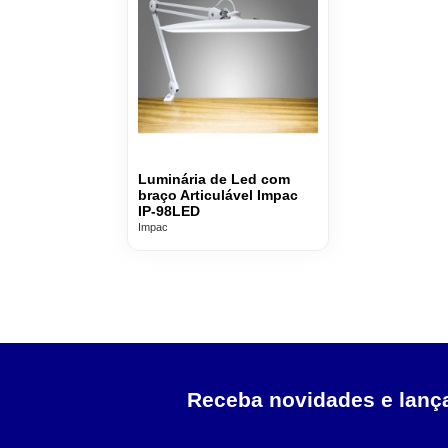
Luminária de Led com
braço Articulável Impac
IP-98LED
Impac
Receba novidades e lan