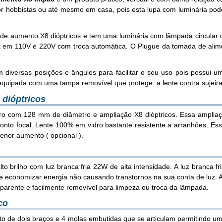
 por hobbistas ou até mesmo em casa, pois esta lupa com luminária po
de aumento X8 dióptricos e tem uma luminária com lâmpada circular de 
da em 110V e 220V com troca automática. O Plugue da tomada de ali
diversas posições e ângulos para facilitar o seu uso pois possui 
equipada com uma tampa removível que protege a lente contra sujeira
 dióptricos
o com 128 mm de diâmetro e ampliação X8 dióptricos. Essa ampliaçã
to focal. Lente 100% em vidro bastante resistente a arranhões. Essa
nor aumento ( opcional ).
brilho com luz branca fria 22W de alta intensidade. A luz branca fria
de economizar energia não causando transtornos na sua conta de luz. A
ansparente e facilmente removível para limpeza ou troca da lâmpada.
co
to de dois braços e 4 molas embutidas que se articulam permitindo 