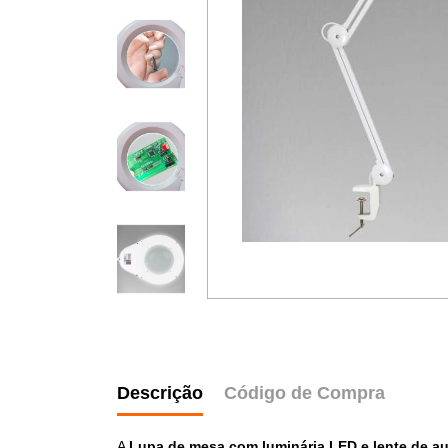
Descrição
Código de Compra
A
Lupa de mesa com luminária LED e lente de a