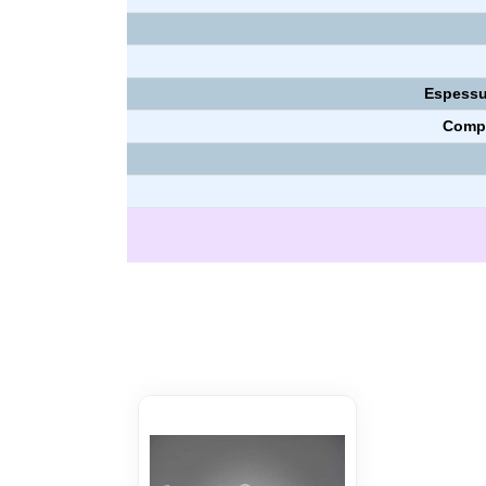
Espessu
Compr