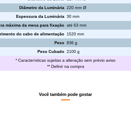
Diâmetro da Luminária
220 mm Ø
Espessura da Luminária
30 mm
ra máxima da mesa para fixação
até 63 mm
imento do cabo de alimentação
1520 mm
Peso
836 g
Peso Cubado
2100 g
* Características sujeitas a alteração sem prévio aviso
** Definir na compra
Você também pode gostar