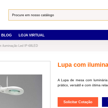
BLOG
LOJA VIRTUAL
m iluminação Led IP-68LED
Lupa com ilumin
A Lupa de mesa com luminária
prático, versátil e com ótima rela
Solicitar Cotação