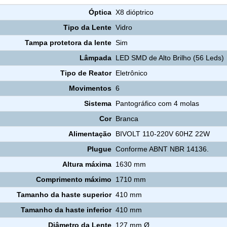
Óptica
X8 dióptrico
Tipo da Lente
Vidro
Tampa protetora da lente
Sim
Lâmpada
LED SMD de Alto Brilho (56 Leds)
Tipo de Reator
Eletrônico
Movimentos
6
Sistema
Pantográfico com 4 molas
Cor
Branca
Alimentação
BIVOLT 110-220V 60HZ 22W
Plugue
Conforme ABNT NBR 14136.
Altura máxima
1630 mm
Comprimento máximo
1710 mm
Tamanho da haste superior
410 mm
Tamanho da haste inferior
410 mm
Diâmetro da Lente
127 mm Ø