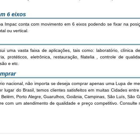
m 6 eixos
pa Impac conta com movimento em 6 eixos podendo se fixar na posi
tal ou vertical.
ma vasta faixa de aplicações, tais como: laboratório, clínica de 
a, protéticos, eletrônica, restauração, filatelia , controle de quali
são e etc.
omprar
ório nacional, não importa se deseja comprar apenas uma Lupa de m
 lugar do Brasil, temos clientes satisfeitos em muitas Cidades entre 
fe, Belém, Porto Alegre, Guarulhos, Goiânia, Campinas, São Luís, São
 com um atendimento de qualidade e preço competitivo. Consulte n
Características Lupa Com Iluminação Led IP-68LED