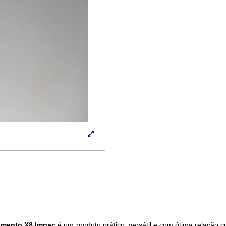
umento X8 Impac
é um produto prático, versátil e com ótima relação cu