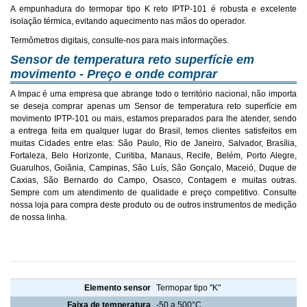
A empunhadura do termopar tipo K reto IPTP-101 é robusta e excelente
isolação térmica, evitando aquecimento nas mãos do operador.
Termômetros digitais, consulte-nos para mais informações.
Sensor de temperatura reto superfície em
movimento - Preço e onde comprar
A Impac é uma empresa que abrange todo o território nacional, não importa
se deseja comprar apenas um Sensor de temperatura reto superfície em
movimento IPTP-101 ou mais, estamos preparados para lhe atender, sendo
a entrega feita em qualquer lugar do Brasil, temos clientes satisfeitos em
muitas Cidades entre elas: São Paulo, Rio de Janeiro, Salvador, Brasília,
Fortaleza, Belo Horizonte, Curitiba, Manaus, Recife, Belém, Porto Alegre,
Guarulhos, Goiânia, Campinas, São Luís, São Gonçalo, Maceió, Duque de
Caxias, São Bernardo do Campo, Osasco, Contagem e muitas outras.
Sempre com um atendimento de qualidade e preço competitivo. Consulte
nossa loja para compra deste produto ou de outros instrumentos de medição
de nossa linha.
Sensor de temperatura reto superfície em movimento IPTP-101
Elemento sensor
Termopar tipo "K"
Faixa de temperatura
-50 a 500°C