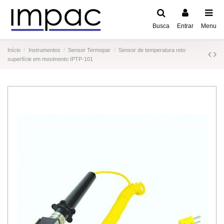
Busca
Entrar
Menu
Início
Instrumentos
Sensor Termopar
Sensor de temperatura reto
superfície em movimento IPTP-101