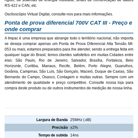
RS-422 e CAN, etc.
Osciloscópio Virtual Digital, consulte-nos para mais informações.
Ponta de prova diferencial 700V CAT III - Preço e
onde comprar
A Impac é uma empresa que abrange todo o território nacional, não importa
se deseja comprar apenas um Ponta de Prova Diferencial Alta Tensão MI-
053 ou mais, estamos preparados para lhe atender, sendo a entrega feita em
qualquer lugar do Brasil, temos clientes satisfeitos em muitas Cidades entre
elas: São Paulo, Rio de Janeiro, Salvador, Brasília, Fortaleza, Belo
Horizonte, Curitiba, Manaus, Recife, Belém, Porto Alegre, Guarulhos,
Goiânia, Campinas, São Luís, São Gonçalo, Maceió, Duque de Caxias, São
Bernardo do Campo, Osasco, Contagem e muitas outras. Sempre com um
atendimento de qualidade e preço competitivo. Consulte nossa loja para
compra deste produto ou de outros instrumentos de medição de nossa linha.
Características Ponta de prova diferencial 700V CAT III MI-053
Largura de Banda
25MHz (.dB)
Precisão
±2%
Tempo de subida
14ns