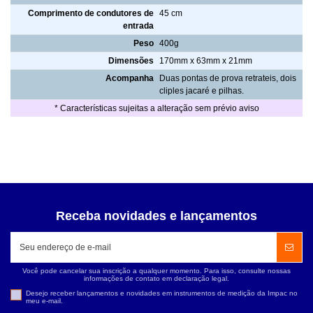
Comprimento de condutores de
45 cm
entrada
Peso
400g
Dimensões
170mm x 63mm x 21mm
Acompanha
Duas pontas de prova retrateis, dois
cliples jacaré e pilhas.
* Características sujeitas a alteração sem prévio aviso
Receba novidades e lançamentos
Você pode cancelar sua inscrição a qualquer momento. Para isso, consulte nossas
informações de contato em declaração legal.
Desejo receber lançamentos e novidades em instrumentos de medição da Impac no
meu e-mail.