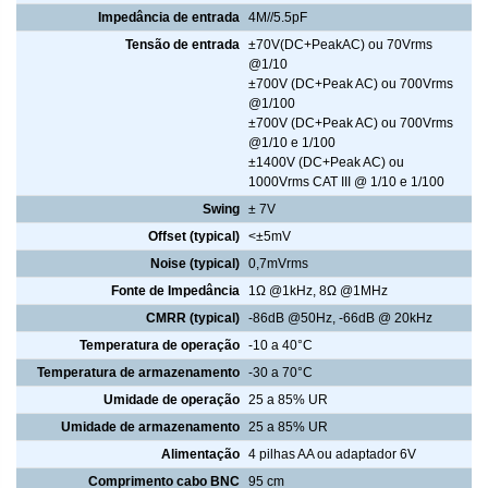
Impedância de entrada
4M//5.5pF
Tensão de entrada
±70V(DC+PeakAC) ou 70Vrms
@1/10
±700V (DC+Peak AC) ou 700Vrms
@1/100
±700V (DC+Peak AC) ou 700Vrms
@1/10 e 1/100
±1400V (DC+Peak AC) ou
1000Vrms CAT III @ 1/10 e 1/100
Swing
± 7V
Offset (typical)
<±5mV
Noise (typical)
0,7mVrms
Fonte de Impedância
1Ω @1kHz, 8Ω @1MHz
CMRR (typical)
-86dB @50Hz, -66dB @ 20kHz
Temperatura de operação
-10 a 40°C
Temperatura de armazenamento
-30 a 70°C
Umidade de operação
25 a 85% UR
Umidade de armazenamento
25 a 85% UR
Alimentação
4 pilhas AA ou adaptador 6V
Comprimento cabo BNC
95 cm