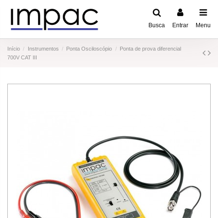
Busca
Entrar
Menu
Início
Instrumentos
Ponta Osciloscópio
Ponta de prova diferencial
700V CAT III