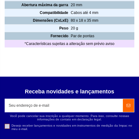
Abertura máxima da garra
20 mm
Compatibilidade
Cabos até 4 mm
Dimensões (CxLxE)
80 x 18 x 35 mm
Peso
20 g
Fornecido
Par de pontas
*Características sujeitas a alteração sem prévio aviso
Receba novidades e lançamentos
Você pode cancelar sua inscrição a qualquer momento. Para isso, consulte nossas
informações de contato em declaração legal.
Desejo receber lançamentos e novidades em instrumentos de medição da Impac no
meu e-mail.