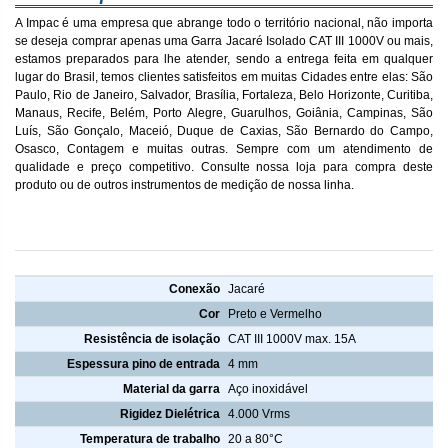
A Impac é uma empresa que abrange todo o território nacional, não importa
se deseja comprar apenas uma Garra Jacaré Isolado CAT III 1000V ou mais,
estamos preparados para lhe atender, sendo a entrega feita em qualquer
lugar do Brasil, temos clientes satisfeitos em muitas Cidades entre elas: São
Paulo, Rio de Janeiro, Salvador, Brasília, Fortaleza, Belo Horizonte, Curitiba,
Manaus, Recife, Belém, Porto Alegre, Guarulhos, Goiânia, Campinas, São
Luís, São Gonçalo, Maceió, Duque de Caxias, São Bernardo do Campo,
Osasco, Contagem e muitas outras. Sempre com um atendimento de
qualidade e preço competitivo. Consulte nossa loja para compra deste
produto ou de outros instrumentos de medição de nossa linha.
Garra Jacaré Isolado CAT III 1000V
Conexão
Jacaré
Cor
Preto e Vermelho
Resistência de isolação
CAT III 1000V max. 15A
Espessura pino de entrada
4 mm
Material da garra
Aço inoxidável
Rigidez Dielétrica
4.000 Vrms
Temperatura de trabalho
20 a 80°C