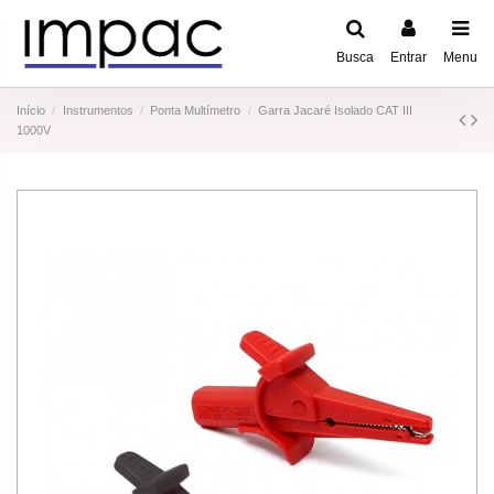
Busca
Entrar
Menu
Início
Instrumentos
Ponta Multímetro
Garra Jacaré Isolado CAT III
1000V