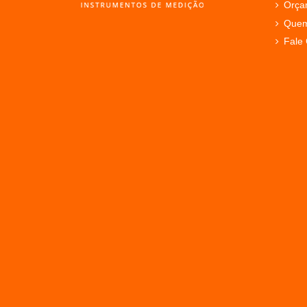
Orça
Que
Fale