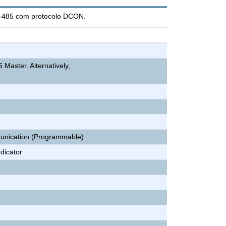
S-485 com protocolo DCON.
 Master. Alternatively,
)
unication (Programmable)
dicator