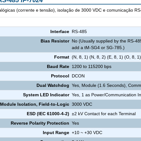
RS-485 IP-7024
alógicas (corrente e tensão), isolação de 3000 VDC e comunicação R
Módulo Saída Analógica 4 Canais RS-485 IP-7024
Interface
RS-485
Bias Resistor
No (Usually supplied by the RS-485
add a tM-SG4 or SG-785.)
Format
(N, 8, 1) (N, 8, 2) (E, 8, 1) (O, 8, 1
Baud Rate
1200 to 115200 bps
Protocol
DCON
Dual Watchdog
Yes, Module (1.6 Seconds), Comm
System LED Indicator
Yes, 1 as Power/Communication In
-Module Isolation, Field-to-Logic
3000 VDC
ESD (IEC 61000-4-2)
±2 kV Contact for each Terminal
Reverse Polarity Protection
Yes
Input Range
+10 ~ +30 VDC