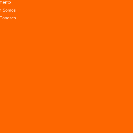
mento
m Somos
 Conosco