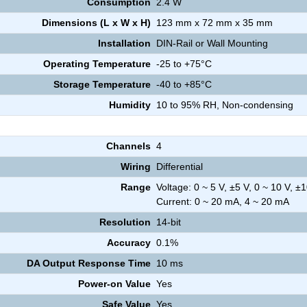
Consumption
2.4 W
Dimensions (L x W x H)
123 mm x 72 mm x 35 mm
Installation
DIN-Rail or Wall Mounting
Operating Temperature
-25 to +75°C
Storage Temperature
-40 to +85°C
Humidity
10 to 95% RH, Non-condensing
Channels
4
Wiring
Differential
Range
Voltage: 0 ~ 5 V, ±5 V, 0 ~ 10 V, ±1
Current: 0 ~ 20 mA, 4 ~ 20 mA
Resolution
14-bit
Accuracy
0.1%
DA Output Response Time
10 ms
Power-on Value
Yes
Safe Value
Yes