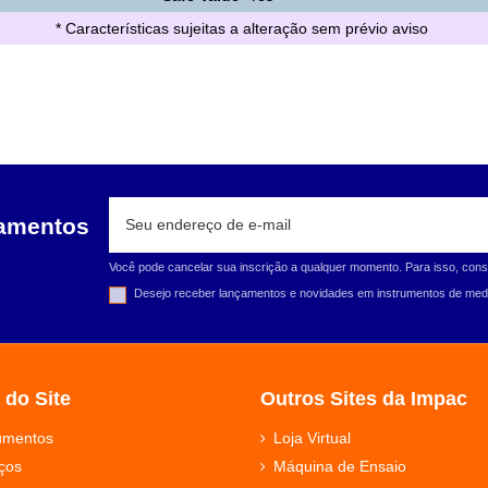
* Características sujeitas a alteração sem prévio aviso
çamentos
Você pode cancelar sua inscrição a qualquer momento. Para isso, cons
Desejo receber lançamentos e novidades em instrumentos de medi
 do Site
Outros Sites da Impac
rumentos
Loja Virtual
ços
Máquina de Ensaio