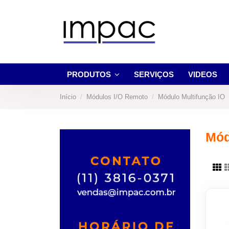
PRODUTOS
SERVIÇOS
VIDEOS
Início
Módulos I/O Remoto
Módulo Multifunção IO
Mód