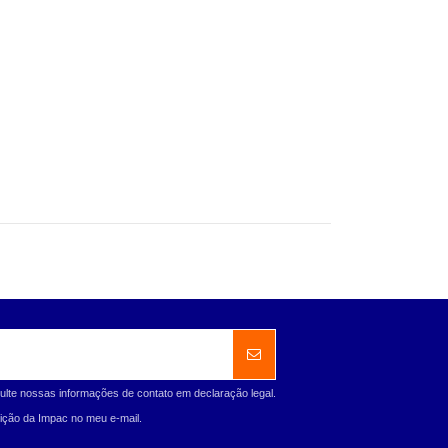
ulte nossas informações de contato em declaração legal.
ção da Impac no meu e-mail.