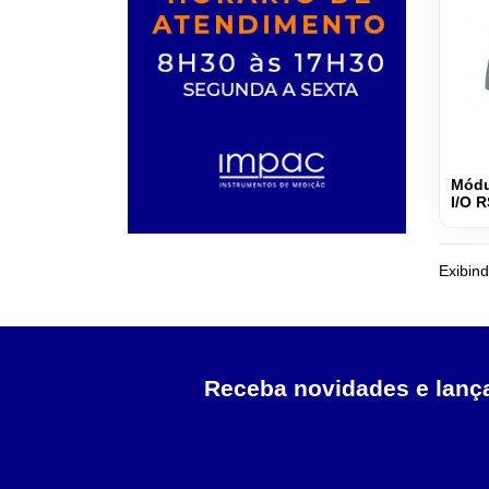
Módu
I/O R
Exibind
Receba novidades e lan