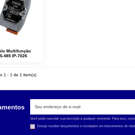
lo Multifunção
S-485 IP-7026
o 1 - 1 de 1 item(s)
çamentos
Você pode cancelar sua inscrição a qualquer momento. Para isso, cons
Desejo receber lançamentos e novidades em instrumentos de medi