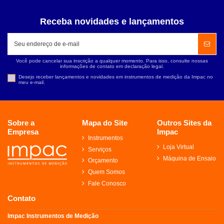
Receba novidades e lançamentos
Você pode cancelar sua inscrição a qualquer momento. Para isso, consulte nossas
informações de contato em declaração legal.
Desejo receber lançamentos e novidades em instrumentos de medição da Impac no
meu e-mail.
Sobre a
Mapa do Site
Outros Sites da
Empresa
Impac
Instrumentos
Loja Virtual
Serviços
Máquina de Ensaio
Orçamento
Quem Somos
Fale Conosco
Contato
Impac Instrumentos de Medição