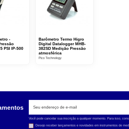
tro -
Barômetro Termo Higro
Pressão
Digital Datalogger MHB-
,5 PSI IP-500
382SD Medição Pressão
atmosférica
Pico Technology
çamentos
Você pode cancelar sua inscrição a qualquer momento. Para isso, cons
Desejo receber lançamentos e novidades em instrumentos de medi