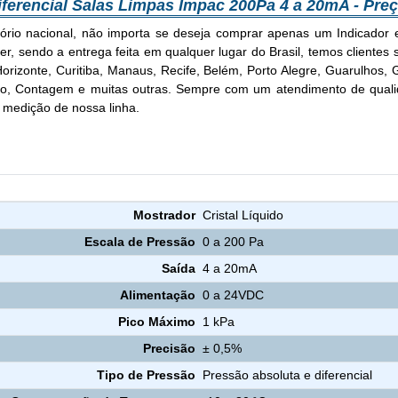
iferencial Salas Limpas Impac 200Pa 4 a 20mA - Pre
rio nacional, não importa se deseja comprar apenas um Indicador 
, sendo a entrega feita em qualquer lugar do Brasil, temos clientes s
o Horizonte, Curitiba, Manaus, Recife, Belém, Porto Alegre, Guarulhos
 Contagem e muitas outras. Sempre com um atendimento de qualida
 medição de nossa linha.
Indicador e Transmissor de Pressão Diferencial Salas Limpas Impa
Mostrador
Cristal Líquido
Escala de Pressão
0 a 200 Pa
Saída
4 a 20mA
Alimentação
0 a 24VDC
Pico Máximo
1 kPa
Precisão
± 0,5%
Tipo de Pressão
Pressão absoluta e diferencial