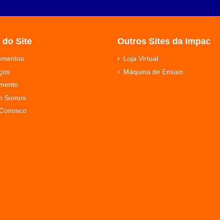
 do Site
Outros Sites da Impac
rumentos
Loja Virtual
ços
Máquina de Ensaio
mento
m Somos
 Conosco