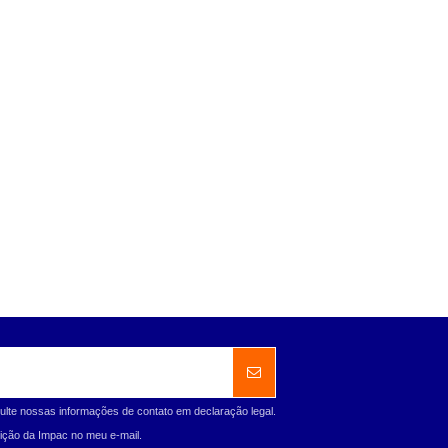
ulte nossas informações de contato em declaração legal.
ção da Impac no meu e-mail.