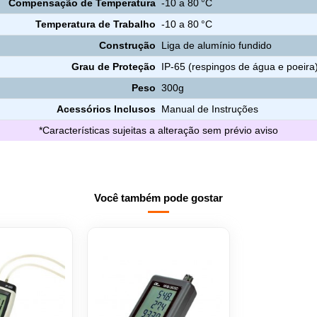
Compensação de Temperatura
-10 a 80 °C
Temperatura de Trabalho
-10 a 80 °C
Construção
Liga de alumínio fundido
Grau de Proteção
IP-65 (respingos de água e poeira
Peso
300g
Acessórios Inclusos
Manual de Instruções
*Características sujeitas a alteração sem prévio aviso
Você também pode gostar