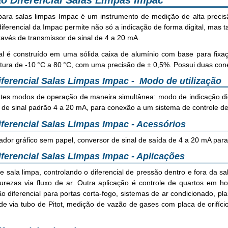
ão Diferencial Salas Limpas Impac
para salas limpas Impac é um instrumento de medição de alta precisã
diferencial da Impac permite não só a indicação de forma digital, mas
avés de transmissor de sinal de 4 a 20 mA.
al é construído em uma sólida caixa de alumínio com base para fixa
tura de -10 °C a 80 °C, com uma precisão de ± 0,5%. Possui duas co
ferencial Salas Limpas Impac - Modo de utilização
ntes modos de operação de maneira simultânea: modo de indicação dig
 de sinal padrão 4 a 20 mA, para conexão a um sistema de controle de 
ferencial Salas Limpas Impac - Acessórios
ador gráfico sem papel, conversor de sinal de saída de 4 a 20 mA para
ferencial Salas Limpas Impac - Aplicações
de sala limpa, controlando o diferencial de pressão dentro e fora da s
rezas via fluxo de ar. Outra aplicação é controle de quartos em hos
o diferencial para portas corta-fogo, sistemas de ar condicionado, pl
de via tubo de Pitot, medição de vazão de gases com placa de orifício,