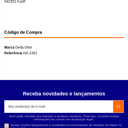
hd2301-0.pdf
Código de Compra
Marca
Delta Ohm
Referência
HD-2301
Receba novidades e lançamentos
Você pode cancelar sua inscrição a qualquer momento. Para isso, consulte nossas
informações de contato em declaração legal.
Desejo receber lançamentos e novidades em instrumentos de medição da Impac no