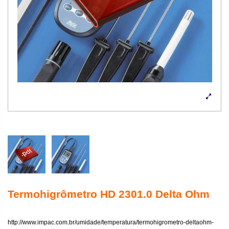
Termohigrômetro HD 2301.0 Delta Ohm
http://www.impac.com.br/umidade/temperatura/termohigrometro-deltaohm-