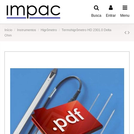
Busca
Entrar
Menu
Início
Instrumentos
Higrômetro
Termohigrômetro HD 2301.0 Delta
Ohm