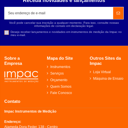
Receba novidades e lançamentos
Você pode cancelar sua inscrição a qualquer momento. Para isso, consulte nossas
informações de contato em declaração legal.
Desejo receber lançamentos e novidades em instrumentos de medição da Impac no
meu e-mail.
Sobre a
Mapa do Site
Outros Sites da
Empresa
Impac
Instrumentos
Loja Virtual
Serviços
Máquina de Ensaio
Orçamento
Quem Somos
Fale Conosco
Contato
Impac Instrumentos de Medição
Endereço:
Alameda Dora Feder, 138 - Centro