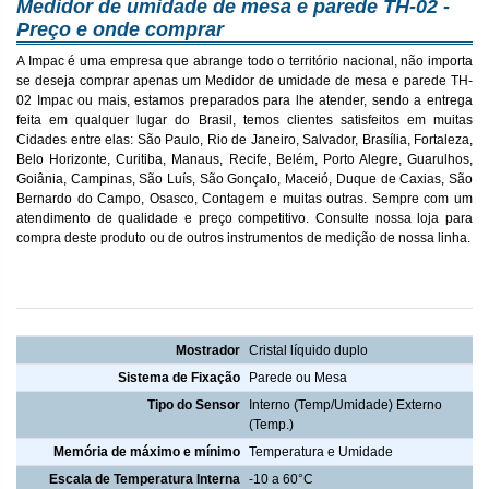
Medidor de umidade de mesa e parede TH-02 -
Preço e onde comprar
A Impac é uma empresa que abrange todo o território nacional, não importa
se deseja comprar apenas um Medidor de umidade de mesa e parede TH-
02 Impac ou mais, estamos preparados para lhe atender, sendo a entrega
feita em qualquer lugar do Brasil, temos clientes satisfeitos em muitas
Cidades entre elas: São Paulo, Rio de Janeiro, Salvador, Brasília, Fortaleza,
Belo Horizonte, Curitiba, Manaus, Recife, Belém, Porto Alegre, Guarulhos,
Goiânia, Campinas, São Luís, São Gonçalo, Maceió, Duque de Caxias, São
Bernardo do Campo, Osasco, Contagem e muitas outras. Sempre com um
atendimento de qualidade e preço competitivo. Consulte nossa loja para
compra deste produto ou de outros instrumentos de medição de nossa linha.
Medidor de umidade de mesa e parede TH-02 Impac
Mostrador
Cristal líquido duplo
Sistema de Fixação
Parede ou Mesa
Tipo do Sensor
Interno (Temp/Umidade) Externo
(Temp.)
Memória de máximo e mínimo
Temperatura e Umidade
Escala de Temperatura Interna
-10 a 60°C