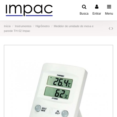
Busca
Entrar
Menu
Início
Instrumentos
Higrômetro
Medidor de umidade de mesa e
parede TH-02 Impac