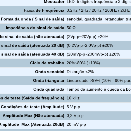
Mostrador
LED 5 dígitos frequência e 3 dígit
Faixa de Frequência
0.2Hz / 2Hz / 20Hz / 200Hz / 2kHz
Forma da onda ( Sinal de saída)
senoidal, quadrada, retangular, tr
Impedância do sinal de saída
50 Ω
o sinal de saída (não atenuada)
(2Vp-p~20Vp-p) ±20%
sinal de saída (atenuada 20 dB)
(0.2Vp-p~2.0Vp-p) ±20%
sinal de saída (atenuada 40 dB)
(20mVp-p~200mVp-p) ±20%
Ciclo de trabalho
20%~80% (±10%)
Onda senoidal
Distorção <2%
Onda triangular
Linearidade >99% (10% - 90% para
Onda quadrada
Tempo de aumento e queda da bo
s de teste (Saída de frequência)
10 kHz
Condições de teste (Amplitude)
5 V p-p
Amplitude Max (Não atenuada)
0,2 V p-p
Amplitude Max (Atenuada 20dB)
20 mV p-p