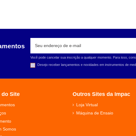
çamentos
Você pode cancelar sua inscrição a qualquer momento. Para isso, cons
Desejo receber lançamentos e novidades em instrumentos de medi
 do Site
Outros Sites da Impac
rumentos
Loja Virtual
ços
Máquina de Ensaio
mento
m Somos