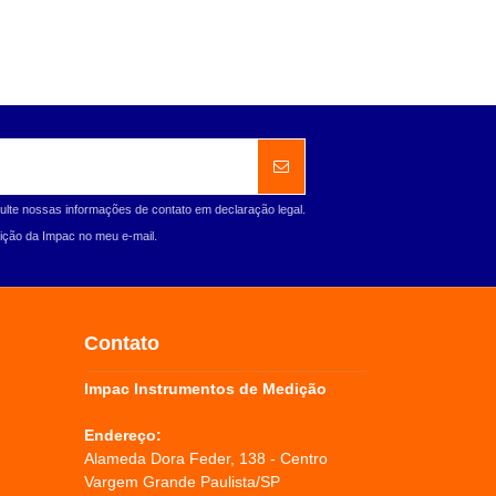
ulte nossas informações de contato em declaração legal.
ção da Impac no meu e-mail.
Contato
Impac Instrumentos de Medição
Endereço:
Alameda Dora Feder, 138 - Centro
Vargem Grande Paulista/SP