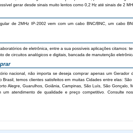
ossível gerar desde sinais muito lentos como 0,2 Hz até sinais de 2 MH
iangular de 2MHz IP-2002 vem com um cabo BNC/BNC, um cabo BN
boratórios de eletrônica, entre a sua possíveis aplicações citamos: te
ento de circuitos analógicos e digitais, bancada de manutenção eletrônic
prar
tório nacional, não importa se deseja comprar apenas um Gerador 
 Brasil, temos clientes satisfeitos em muitas Cidades entre elas: São P
 Porto Alegre, Guarulhos, Goiânia, Campinas, São Luís, São Gonçalo
um atendimento de qualidade e preço competitivo. Consulte nos
Características Gerador de Funções Senoidal Quadrada Triangula