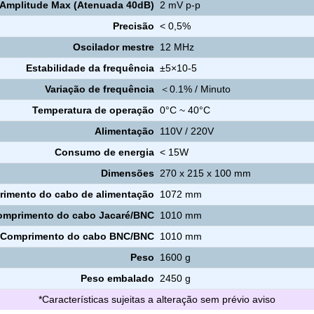
Amplitude Max (Atenuada 40dB)
2 mV p-p
Precisão
< 0,5%
Oscilador mestre
12 MHz
Estabilidade da frequência
±5×10-5
Variação de frequência
＜0.1% / Minuto
Temperatura de operação
0°C ~ 40°C
Alimentação
110V / 220V
Consumo de energia
< 15W
Dimensões
270 x 215 x 100 mm
imento do cabo de alimentação
1072 mm
omprimento do cabo Jacaré/BNC
1010 mm
Comprimento do cabo BNC/BNC
1010 mm
Peso
1600 g
Peso embalado
2450 g
*Características sujeitas a alteração sem prévio aviso