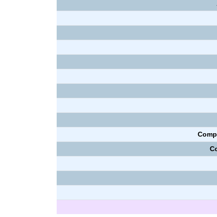
Compr
C