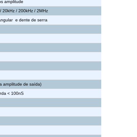
os amplitude
 / 20kHz / 200kHz / 2MHz
iangular e dente de serra
 amplitude de saída)
rda < 100nS