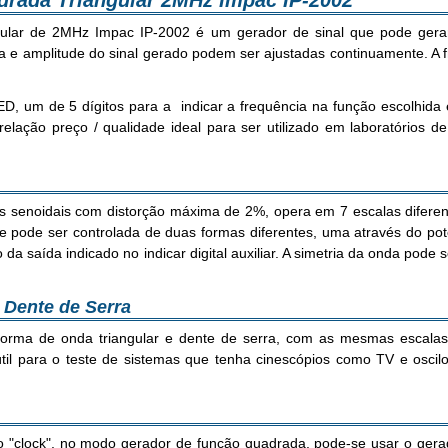
drada Triangular 2MHz Impac IP-2002
gular de 2MHz Impac IP-2002 é um gerador de sinal que pode gerar
ncia e amplitude do sinal gerado podem ser ajustadas continuamente. A 
D, um de 5 dígitos para a indicar a frequência na função escolhida e
elação preço / qualidade ideal para ser utilizado em laboratórios de
 senoidais com distorção máxima de 2%, opera em 7 escalas diferente
de pode ser controlada de duas formas diferentes, uma através do po
da saída indicado no indicar digital auxiliar. A simetria da onda pode
 Dente de Serra
forma de onda triangular e dente de serra, com as mesmas escalas 
útil para o teste de sistemas que tenha cinescópios como TV e osc
ógio "clock", no modo gerador de função quadrada, pode-se usar o gerad