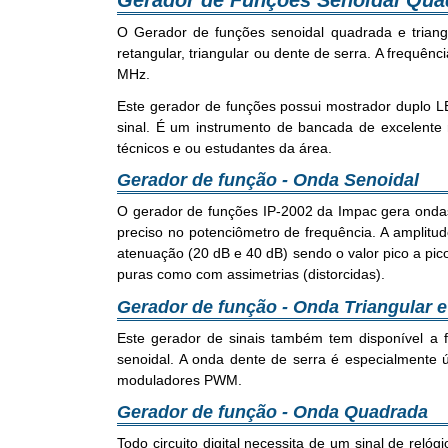
Gerador de Funções Senoidal Qua
O Gerador de funções senoidal quadrada e trian
retangular, triangular ou dente de serra. A frequê
MHz.
Este gerador de funções possui mostrador duplo LE
sinal. É um instrumento de bancada de excelente r
técnicos e ou estudantes da área.
Gerador de função - Onda Senoidal
O gerador de funções IP-2002 da Impac gera ondas
preciso no potenciômetro de frequência. A amplitu
atenuação (20 dB e 40 dB) sendo o valor pico a pico 
puras como com assimetrias (distorcidas).
Gerador de função - Onda Triangular e
Este gerador de sinais também tem disponível a 
senoidal. A onda dente de serra é especialmente 
moduladores PWM.
Gerador de função - Onda Quadrada
Todo circuito digital necessita de um sinal de rel