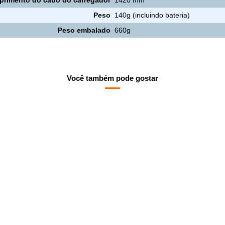
rimento do cabo do carregador
1420 mm
Peso
140g (incluindo bateria)
Peso embalado
660g
Você também pode gostar