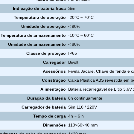
Indicação de bateria fraca
Sim
Temperatura de operação
-20°C ~ 70°C
Umidade de operação
< 90%
Temperatura de armazenamento
-10°C ~ 60°C
Umidade de armazenamento
< 80%
Classe de proteção
IP65
Carregador
Bivolt
Acessórios
Fivela Jacaré, Chave de fenda e c
Construção
Caixa Plástica ABS revestida em b
Alimentação
Bateria recarregável de Lítio 3.6
Duração da bateria
8h continuamente
Carregador de bateria
Sim 110 / 220V
Tempo de carga
4h ~ 6 h
Dimensões
110×60×40 mm