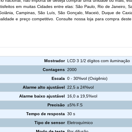
rio nacional, não importa se deseja comprar uma unidade ou mais, es
tisfeitos em muitas Cidades entre elas: São Paulo, Rio de Janeiro, Sal
, Goiânia, Campinas, São Luís, São Gonçalo, Maceió, Duque de Ca
lidade e preço competitivo. Consulte nossa loja para compra deste
Características Detector / Medidor de O2 (OXIGÊNIO) no Ar Impac
Mostrador
LCD 3 1/2 dígitos com iluminação
Contagens
2000
Escala
0 - 30%vol (Oxigênio)
Alarme alto ajustável
22,5 a 24%vol
Alarme baixo ajustável
16,0 a 19,5%vol
Precisão
±5% F.S
Tempo de resposta
30 s
Tipo de sensor
Eletroquímico
Modo de teste
Por difusão