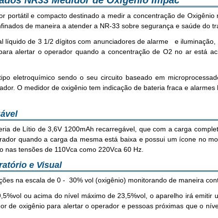
nados NR33 Medidor de Oxigênio Impac
 portátil e compacto destinado a medir a concentração de Oxigênio n
onfinados de maneira a atender a NR-33 sobre segurança e saúde do t
al líquido de 3 1/2 dígitos com anunciadores de alarme e iluminação, 
 para alertar o operador quando a concentração de O2 no ar está 
po eletroquímico sendo o seu circuito baseado em microprocessador
dor. O medidor de oxigênio tem indicação de bateria fraca e alarmes 
gável
eria de Lítio de 3,6V 1200mAh recarregável, que com a carga comple
perador quando a carga da mesma está baixa e possui um ícone no mo
to nas tensões de 110Vca como 220Vca 60 Hz.
atório e Visual
ições na escala de 0 - 30% vol (oxigênio) monitorando de maneira cont
5%vol ou acima do nível máximo de 23,5%vol, o aparelho irá emitir um
r de oxigênio para alertar o operador e pessoas próximas que o nível