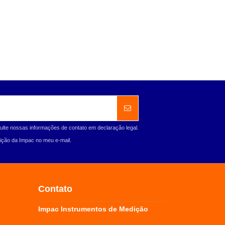
ulte nossas informações de contato em declaração legal.
ção da Impac no meu e-mail.
Contato
Impac Instrumentos de Medição