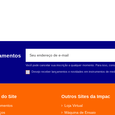
çamentos
Você pode cancelar sua inscrição a qualquer momento. Para isso, cons
Desejo receber lançamentos e novidades em instrumentos de medi
 do Site
Outros Sites da Impac
rumentos
Loja Virtual
ços
Máquina de Ensaio