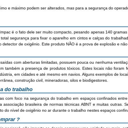
nimo e máximo podem ser alterados, mas para a segurança do opera
Impac é o fato dele ser muito compacto, pesando apenas 140 gramas s
dá total segurança para fixar o aparelho em cintos e calças do trabal
 detector de oxigênio. Este produto NÃO é a prova de explosão e não
 saídas com aberturas limitadas, possuem pouca ou nenhuma ventilaçã
 também a presença de produtos tóxicos. Estes locais não foram fe
dústria, em cidades e até mesmo em navios. Alguns exemplos de locais
rrânea, construção civil, mineradoras, silos e biodigestores.
a do trabalho
ras com foco na segurança do trabalho em espaços confinados entr
a associação brasileira de normas técnicas ABNT e muitas outras. S
o do nível de oxigênio no ar durante o trabalho nestes espaços confi
omprar ?