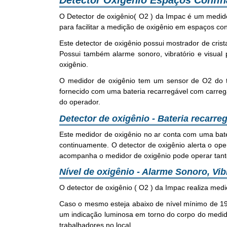
Detector Oxigênio Espaços Confi
O Detector de oxigênio( O2 ) da Impac é um medidor
para facilitar a medição de oxigênio em espaços c
Este detector de oxigênio possui mostrador de crist
Possui também alarme sonoro, vibratório e visual
oxigênio.
O medidor de oxigênio tem um sensor de O2 do ti
fornecido com uma bateria recarregável com carrega
do operador.
Detector de oxigênio - Bateria recarre
Este medidor de oxigênio no ar conta com uma bat
continuamente. O detector de oxigênio alerta o o
acompanha o medidor de oxigênio pode operar tan
Nível de oxigênio - Alarme Sonoro, Vibr
O detector de oxigênio ( O2 ) da Impac realiza med
Caso o mesmo esteja abaixo de nível mínimo de 19,
um indicação luminosa em torno do corpo do medido
trabalhadores no local.