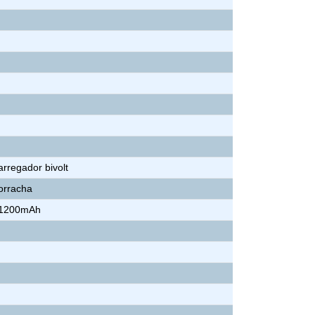
arregador bivolt
orracha
V 1200mAh