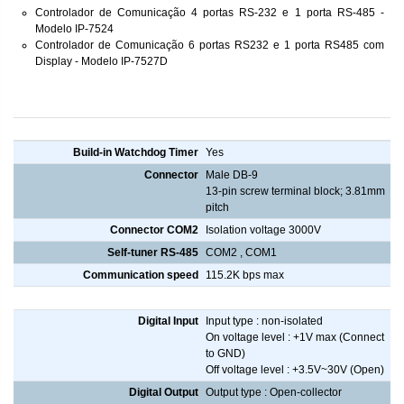
Controlador de Comunicação 4 portas RS-232 e 1 porta RS-485 -
Modelo IP-7524
Controlador de Comunicação 6 portas RS232 e 1 porta RS485 com
Display - Modelo IP-7527D
Controlador de Comunicação RS232 RS485
Build-in Watchdog Timer
Yes
Connector
Male DB-9
13-pin screw terminal block; 3.81mm
pitch
Connector COM2
Isolation voltage 3000V
Self-tuner RS-485
COM2 , COM1
Communication speed
115.2K bps max
Digital Input/Output
Digital Input
Input type : non-isolated
On voltage level : +1V max (Connect
to GND)
Off voltage level : +3.5V~30V (Open)
Digital Output
Output type : Open-collector