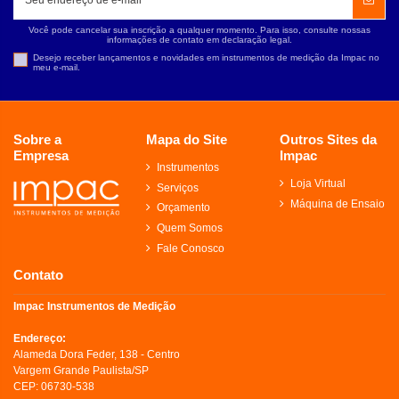
Você pode cancelar sua inscrição a qualquer momento. Para isso, consulte nossas
informações de contato em declaração legal.
Desejo receber lançamentos e novidades em instrumentos de medição da Impac no
meu e-mail.
Sobre a
Mapa do Site
Outros Sites da
Empresa
Impac
Instrumentos
Loja Virtual
Serviços
Máquina de Ensaio
Orçamento
Quem Somos
Fale Conosco
Contato
Impac Instrumentos de Medição
Endereço:
Alameda Dora Feder, 138 - Centro
Vargem Grande Paulista/SP
CEP: 06730-538