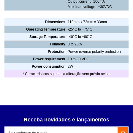
Output current : 100mA
Max load voltage : +30VDC
Specifications
Dimensions
119mm x 72mm x 33mm
Operating Temperature
-25°C to +75°C
Storage Temperature
-40°C to +80°C
Humidity
0 to 90%
Protection
Power reverse polarity protection
Power requirement
10 to 30 VDC
Power consumption
2W
* Características sujeitas a alteração sem prévio aviso
Receba novidades e lançamentos