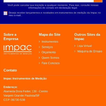
Você pode cancelar sua inscrição a qualquer momento. Para isso, consulte nossas
informações de contato em declaração legal.
Desejo receber lançamentos e novidades em instrumentos de medição da Impac no
meu e-mail.
Sobre a
Mapa do Site
Outros Sites da
Empresa
Impac
Instrumentos
Loja Virtual
Serviços
Máquina de Ensaio
Orçamento
Quem Somos
Fale Conosco
Contato
Impac Instrumentos de Medição
Endereço:
Alameda Dora Feder, 138 - Centro
Vargem Grande Paulista/SP
CEP: 06730-538