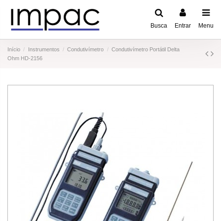
Busca
Entrar
Menu
Início
Instrumentos
Condutivímetro
Condutivímetro Portátil Delta
Ohm HD-2156