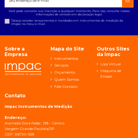
Você pode cancelar sua inscrição a qualquer momento. Para isso, consulte nossas
informações de contato em declaração legal.
Desejo receber lançamentos e novidades em instrumentos de medição da
Impac no meu e-mail.
Sobre a
Mapa do Site
Outros Sites
Empresa
da Impac
Instrumentos
Loja Virtual
Serviços
Máquina de
Orçamento
Ensaio
Quem Somos
Fale Conosco
Contato
Impac Instrumentos de Medição
Endereço:
Alameda Dora Feder, 138 - Centro
Vargem Grande Paulista/SP
CEP: 06730-538