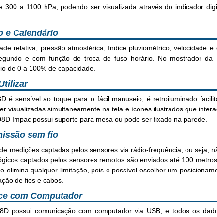
 300 a 1100 hPa, podendo ser visualizada através do indicador digit
o e Calendário
 relativa, pressão atmosférica, índice pluviométrico, velocidade e
 segundo e com função de troca de fuso horário. No mostrador da
io de 0 a 100% de capacidade.
tilizar
 é sensível ao toque para o fácil manuseio, é retroiluminado facil
er visualizadas simultaneamente na tela e ícones ilustrados que inte
108D Impac possui suporte para mesa ou pode ser fixado na parede.
missão sem fio
 de medições captadas pelos sensores via rádio-frequência, ou seja, nã
gicos captados pelos sensores remotos são enviados até 100 metros p
o elimina qualquer limitação, pois é possível escolher um posicionam
ção de fios e cabos.
rface com Computador
08D possui comunicação com computador via USB, e todos os dado