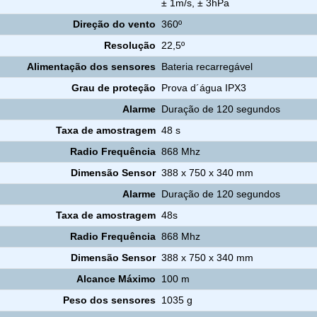
± 1m/s, ± 3hPa
Direção do vento
360º
Resolução
22,5º
Alimentação dos sensores
Bateria recarregável
Grau de proteção
Prova d´água IPX3
Alarme
Duração de 120 segundos
Taxa de amostragem
48 s
Radio Frequência
868 Mhz
Dimensão Sensor
388 x 750 x 340 mm
Alarme
Duração de 120 segundos
Taxa de amostragem
48s
Radio Frequência
868 Mhz
Dimensão Sensor
388 x 750 x 340 mm
Alcance Máximo
100 m
Peso dos sensores
1035 g