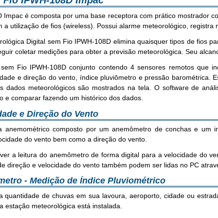
m Fio IPWH-108D Impac
D Impac é composta por uma base receptora com prático mostrador c
 utilização de fios (wireless). Possui alarme meteorológico, registr
rológica Digital sem Fio IPWH-108D elimina quaisquer tipos de fios par
uir coletar medições para obter a previsão meteorológica. Seu alcanc
l sem Fio IPWH-108D conjunto contendo 4 sensores remotos que in
idade e direção do vento, índice pluviômetro e pressão barométrica. 
 dados meteorológicos são mostrados na tela. O software de análise 
o e comparar fazendo um histórico dos dados.
idade e Direção do Vento
ma anemométrico composto por um anemômetro de conchas e um indi
ocidade do vento bem como a direção do vento.
ver a leitura do anemômetro de forma digital para a velocidade do ve
de direção e velocidade do vento também podem ser lidas no PC atravé
ômetro - Medição de Índice Pluviométrico
 quantidade de chuvas em sua lavoura, aeroporto, cidade ou estrada
a estação meteorológica está instalada.