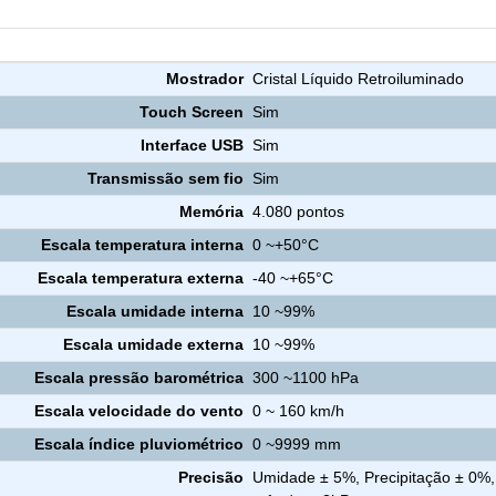
Estação Meteorológica Digital sem Fio IPWH-108D Impac
Mostrador
Cristal Líquido Retroiluminado
Touch Screen
Sim
Interface USB
Sim
Transmissão sem fio
Sim
Memória
4.080 pontos
Escala temperatura interna
0 ~+50°C
Escala temperatura externa
-40 ~+65°C
Escala umidade interna
10 ~99%
Escala umidade externa
10 ~99%
Escala pressão barométrica
300 ~1100 hPa
Escala velocidade do vento
0 ~ 160 km/h
Escala índice pluviométrico
0 ~9999 mm
Precisão
Umidade ± 5%, Precipitação ± 0%,