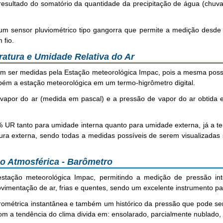
resultado do somatório da quantidade da precipitação de água (chuv
 sensor pluviométrico tipo gangorra que permite a medição desde 0
 fio.
ratura e Umidade Relativa do Ar
m ser medidas pela Estação meteorológica Impac, pois a mesma possu
bém a estação meteorológica em um termo-higrômetro digital.
e vapor do ar (medida em pascal) e a pressão de vapor do ar obtida 
UR tanto para umidade interna quanto para umidade externa, já a 
ura externa, sendo todas a medidas possíveis de serem visualizadas 
.
ão Atmosférica - Barômetro
stação meteorológica Impac, permitindo a medição de pressão int
vimentação de ar, frias e quentes, sendo um excelente instrumento pa
rométrica instantânea e também um histórico da pressão que pode ser
 a tendência do clima divida em: ensolarado, parcialmente nublado,