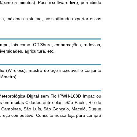
ximo 5 minutos). Possui software livre, permitindo
s, máxima e mínima, possibilitando exportar essas
empo, tais como: Off Shore, embarcações, rodovias,
versidades, agricultura, etc.
o (Wireless), mastro de aço inoxidável e conjunto
iômetro).
Meteorológica Digital sem Fio IPWH-108D Impac ou
tos em muitas Cidades entre elas: São Paulo, Rio de
nia, Campinas, São Luís, São Gonçalo, Maceió, Duque
eço competitivo. Consulte nossa loja para compra