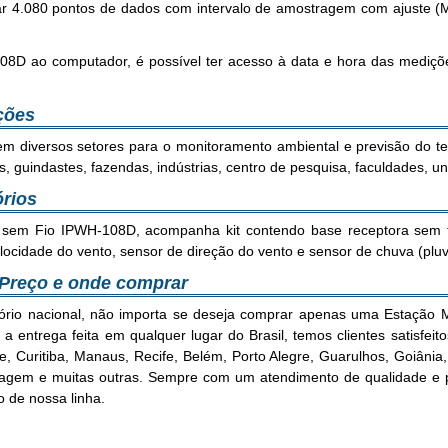
r 4.080 pontos de dados com intervalo de amostragem com ajuste (Má
08D ao computador, é possível ter acesso à data e hora das mediçõe
ações
o em diversos setores para o monitoramento ambiental e previsão do t
 guindastes, fazendas, indústrias, centro de pesquisa, faculdades, uni
órios
 sem Fio IPWH-108D, acompanha kit contendo base receptora sem fi
ocidade do vento, sensor de direção do vento e sensor de chuva (pluv
- Preço e onde comprar
ório nacional, não importa se deseja comprar apenas uma Estação 
 entrega feita em qualquer lugar do Brasil, temos clientes satisfei
onte, Curitiba, Manaus, Recife, Belém, Porto Alegre, Guarulhos, Goiâ
gem e muitas outras. Sempre com um atendimento de qualidade e pr
 de nossa linha.