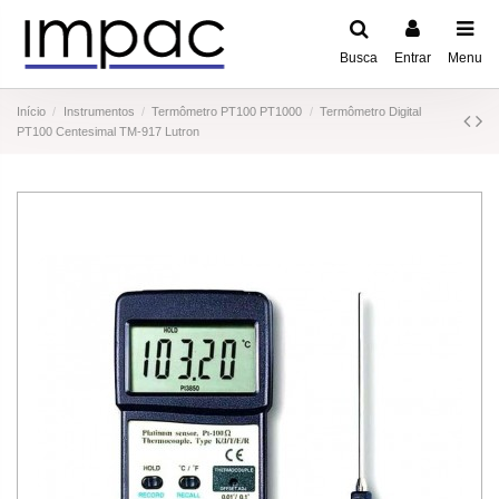
Busca
Entrar
Menu
Início
Instrumentos
Termômetro PT100 PT1000
Termômetro Digital
PT100 Centesimal TM-917 Lutron