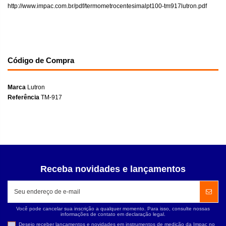
http://www.impac.com.br/pdf/termometrocentesimalpt100-tm917lutron.pdf
Código de Compra
Marca
Lutron
Referência
TM-917
Receba novidades e lançamentos
Você pode cancelar sua inscrição a qualquer momento. Para isso, consulte nossas
informações de contato em declaração legal.
Desejo receber lançamentos e novidades em instrumentos de medição da Impac no