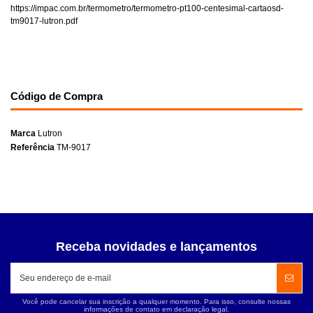
https://impac.com.br/termometro/termometro-pt100-centesimal-cartaosd-
tm9017-lutron.pdf
Código de Compra
Marca
Lutron
Referência
TM-9017
Receba novidades e lançamentos
Você pode cancelar sua inscrição a qualquer momento. Para isso, consulte nossas
informações de contato em declaração legal.