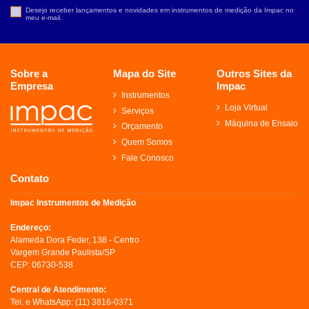
Desejo receber lançamentos e novidades em instrumentos de medição da Impac no
meu e-mail.
Sobre a
Mapa do Site
Outros Sites da
Empresa
Impac
Instrumentos
Loja Virtual
Serviços
Máquina de Ensaio
Orçamento
Quem Somos
Fale Conosco
Contato
Impac Instrumentos de Medição
Endereço:
Alameda Dora Feder, 138 - Centro
Vargem Grande Paulista/SP
CEP: 06730-538
Central de Atendimento:
Tel. e WhatsApp:
(11) 3816-0371