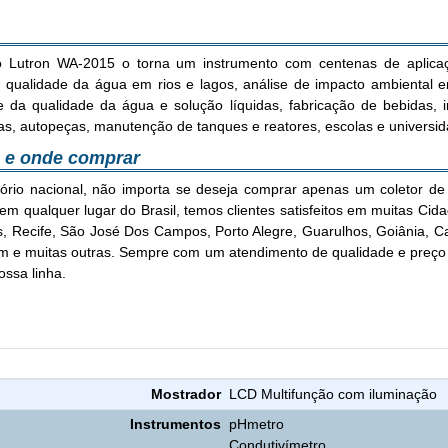
o Lutron WA-2015 o torna um instrumento com centenas de aplicaç
ra, qualidade da água em rios e lagos, análise de impacto ambiental
role da qualidade da água e solução líquidas, fabricação de bebidas, i
arias, autopeças, manutenção de tanques e reatores, escolas e universi
ço e onde comprar
ório nacional, não importa se deseja comprar apenas um coletor de
em qualquer lugar do Brasil, temos clientes satisfeitos em muitas Cida
naus, Recife, São José Dos Campos, Porto Alegre, Guarulhos, Goiânia,
e muitas outras. Sempre com um atendimento de qualidade e preço c
ssa linha.
acterísticas Medidor pH Oxigênio Dissolvido Condutividade WA-
Mostrador
LCD Multifunção com iluminação
Instrumentos
pHmetro
Condutivímetro