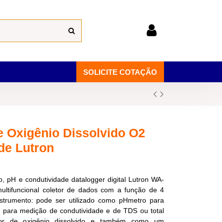
SOLICITE COTAÇÃO
e Oxigênio Dissolvido O2
de Lutron
o, pH e condutividade datalogger digital Lutron WA-
ultifuncional coletor de dados com a função de 4
rumento: pode ser utilizado como pHmetro para
 para medição de condutividade e de TDS ou total
idor de oxigênio dissolvido e também como um