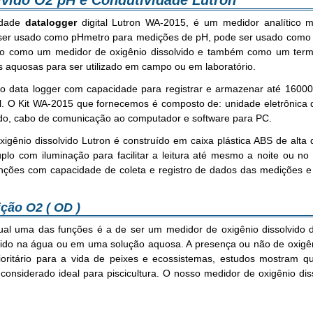
lvido O2 pH e Condutividade Lutron
vidade
datalogger
digital Lutron WA-2015, é um medidor analítico m
er usado como pHmetro para medições de pH, pode ser usado como c
sado como um medidor de oxigênio dissolvido e também como um term
s aquosas para ser utilizado em campo ou em laboratório.
ata logger com capacidade para registrar e armazenar até 16000 r
. O Kit WA-2015 que fornecemos é composto de: unidade eletrônica d
vido, cabo de comunicação ao computador e software para PC.
igênio dissolvido Lutron é construído em caixa plástica ABS de alta 
duplo com iluminação para facilitar a leitura até mesmo a noite ou n
ções com capacidade de coleta e registro de dados das medições 
ção O2 ( OD )
qual uma das funções é a de ser um medidor de oxigênio dissolvido
olvido na água ou em uma solução aquosa. A presença ou não de oxigê
ioritário para a vida de peixes e ecossistemas, estudos mostram 
considerado ideal para piscicultura. O nosso medidor de oxigênio dis