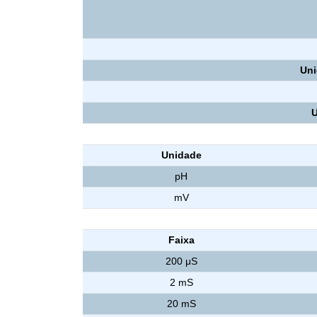
Uni
U
pHmetro
Unidade
pH
mV
Condutivímetro
Faixa
200 μS
2 mS
20 mS