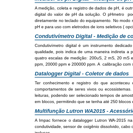
A medição, coleta e registro de dados de pH, é out
digital do valor de pH da solução. O pHmetro p
diretamente no teclado do equipamento. No modo med
pH e para uso com eletrodos de ions seletivos ( opci
Condutivímetro Digital - Medição de c
Condutivímetro digital é um instrumento dedicad
qualidade, pois indica de uma maneira indireta a 
quatro escalas de medição: 200uS, 2 mS, 20 mS 
ppm, 20000 ppm e 200000 ppm. A calibração com sol
Datalogger Digital - Coletor de dados
Ter conhecimento e registro do que aconteceu
comportamentos de seres vivos ou ecossistemas.
leituras, podendo ser selecionado tempos de amos
em blocos, permitindo que se tenha até 250 bloco
Multifunção Lutron WA2015 - Acessór
A Impac fornece o datalogger Lutron WA-2015 na 
condutividade, sensor de oxigênio dissolvido, cab
inclusas.