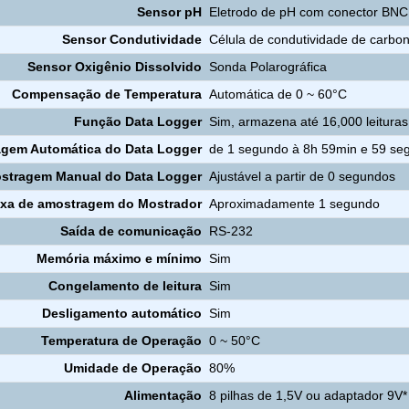
Sensor pH
Eletrodo de pH com conector BNC
Sensor Condutividade
Célula de condutividade de carbo
Sensor Oxigênio Dissolvido
Sonda Polarográfica
Compensação de Temperatura
Automática de 0 ~ 60°C
Função Data Logger
Sim, armazena até 16,000 leituras
agem Automática do Data Logger
de 1 segundo à 8h 59min e 59 se
stragem Manual do Data Logger
Ajustável a partir de 0 segundos
xa de amostragem do Mostrador
Aproximadamente 1 segundo
Saída de comunicação
RS-232
Memória máximo e mínimo
Sim
Congelamento de leitura
Sim
Desligamento automático
Sim
Temperatura de Operação
0 ~ 50°C
Umidade de Operação
80%
Alimentação
8 pilhas de 1,5V ou adaptador 9V*