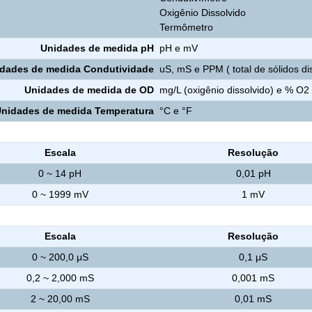
Oxigênio Dissolvido
Termômetro
Unidades de medida pH
pH e mV
dades de medida Condutividade
uS, mS e PPM ( total de sólidos di
Unidades de medida de OD
mg/L (oxigênio dissolvido) e % O2 
nidades de medida Temperatura
°C e °F
Escala
Resolução
0 ~ 14 pH
0,01 pH
0 ~ 1999 mV
1 mV
Escala
Resolução
0 ~ 200,0 μS
0,1 μS
0,2 ~ 2,000 mS
0,001 mS
2 ~ 20,00 mS
0,01 mS