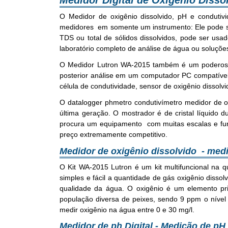
Medidor Digital de Oxigênio Disso
O Medidor de oxigênio dissolvido, pH e conduti
medidores em somente um instrumento: Ele pode s
TDS ou total de sólidos dissolvidos, pode ser u
laboratório completo de análise de água ou soluçõe
O Medidor Lutron WA-2015 também é um poderoso d
posterior análise em um computador PC compatível
célula de condutividade, sensor de oxigênio dissol
O datalogger phmetro condutivímetro medidor de ox
última geração. O mostrador é de cristal líquido 
procura um equipamento com muitas escalas e fun
preço extremamente competitivo.
Medidor de oxigênio dissolvido - medi
O Kit WA-2015 Lutron é um kit multifuncional na 
simples e fácil a quantidade de gás oxigênio diss
qualidade da água. O oxigênio é um elemento pr
população diversa de peixes, sendo 9 ppm o nível 
medir oxigênio na água entre 0 e 30 mg/l.
Medidor de ph Digital - Medição de pH