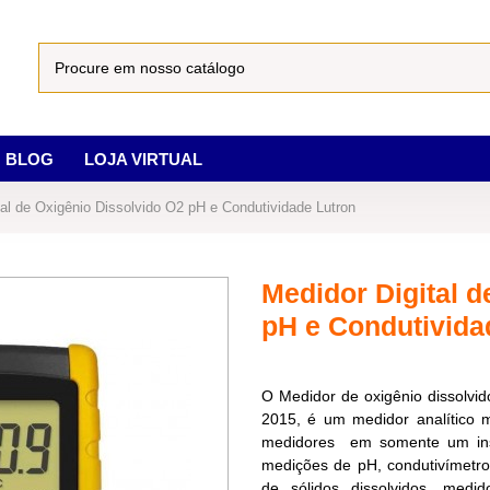
BLOG
LOJA VIRTUAL
tal de Oxigênio Dissolvido O2 pH e Condutividade Lutron
Medidor Digital d
pH e Condutivida
O Medidor de oxigênio dissolvid
2015, é um medidor analítico m
medidores em somente um inst
medições de pH, condutivímetro
de sólidos dissolvidos, med