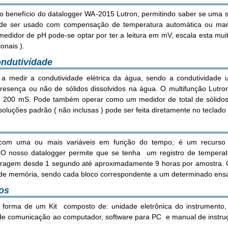
ro benefício do datalogger WA-2015 Lutron, permitindo saber se uma sol
ode ser usado com compensação de temperatura automática ou manu
idor de pH pode-se optar por ter a leitura em mV, escala esta muito
onais ).
ondutivídade
o a medir a condutividade elétrica da água, sendo a condutividade
presença ou não de sólidos dissolvidos na água. O multifunção Lutro
e 200 mS. Pode também operar como um medidor de total de sólidos
uções padrão ( não inclusas ) pode ser feita diretamente no teclado
 com uma ou mais variáveis em função do tempo, é um recurso
 O nosso datalogger permite que se tenha um registro de temperat
tragem desde 1 segundo até aproximadamente 9 horas por amostra. Out
s de memória, sendo cada bloco correspondente a um determinado ensa
ios
forma de um Kit composto de: unidade eletrônica do instrumento, 
o de comunicação ao computador, software para PC e manual de instruç