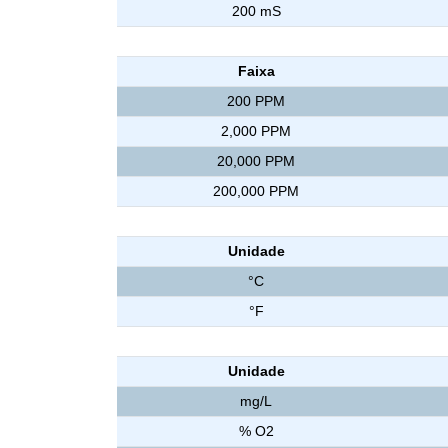
200 mS
Condutivímetro TDS ( Total de sólidos dissolvid
Faixa
200 PPM
2,000 PPM
20,000 PPM
200,000 PPM
Temperatura
Unidade
°C
°F
Oxigênio Dissolvido
Unidade
mg/L
% O2